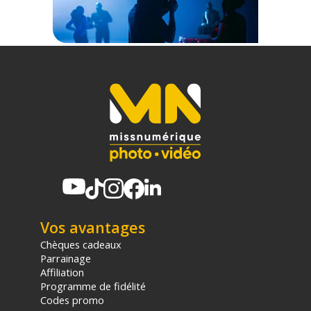
Plus d'infos sur le lien suivant :
https://amarancreators.com/pages/amaran-mobile-
app
Caractéristiques du projecteur LED Amaran COB 60x S :
GÉNÉRAL
CCT : 2 700 K - 6 500 K
IRC : 96+
TLCI : 97+
CQS : 95+
SSI (D32) : 90+
SSI (D56) : 87+
TM-30 RF (Moyenne) : 96
TM-30 RG (Moyenne) : 100
Consommation d'énergie maximale : 78W
Puissance de sortie maximale : 65W
Vos avantages
Lumens : 6 000 lm
Chèques cadeaux
Faisceau : Angle : Pas de réflecteur : 109.4° - Hyper Réflecteur
Parrainage
(Mini) : 13.5°
Affiliation
Programme de fidélité
ALIMENTATION
Codes promo
Alimentation CC : 19V / 4.73A