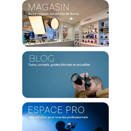
Facile à utiliser avec un écran LCD et un bouton de commande
qui se fond parfaitement dans le corps du projecteur, avec la
possibilité de régler la lumière par incréments de 1 % et
basculer entre les préréglages d'intensité très facilement. Il
est également compatible avec une grande sélection de
modificateurs, y compris la Light Box 45x45, Light Dome SE,
Light Dome Mini II et Aputure Lantern (vendus séparément) ce
qui en fait un multi-outil extrêmement polyvalent. En plus de
l'alimentation CA incluse, le luminaire peut être alimenté à
l'aide de la plaque de batterie Dual Sony NP-F incluse ou d'un
D-Tap Batterie (en option) qui peut être ajouté sur le côté de
l'appareil pour une utilisation aisée.
L'application Amaran apporte de toutes nouvelles
commandes simplifiées et intuitives à votre appareil
mobile , rendant le contrôle de l'éclairage facile et sans
tracas.
Qu'il s'agisse d'effectuer des réglages rapides à la
volée ou de gérer toutes les lumières de votre pièce en
un seul clic, l'application mobile Amaran vous permet
de passer moins de temps sur la configuration
technique et plus de temps sur votre processus
créatif.