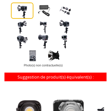
Photo(s) non contractuelle(s)
Suggestion de produit(s) équivalent(s) :