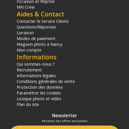
Occasion et Reprise
Alimentation CA : 100V - 240V / 1.5A
MN Crew
Batterie de montage en V : 12V - 16.8V
Aides & Contact
Température de fonctionnement : -10 °C - 40°C
Contacter le Service Clients
Température de stockage : 20 - 80 °C
Questions/Réponses
Méthodes de contrôle : Embarquées - Application Sidus Link
Livraison
Logiciel : Sidus Link
Modes de paiement
Plage de fonctionnement sans fil : (Bluetooth) 80 m
Magasin photo à Nancy
Type d'écran : LCD
Mon compte
Méthode de refroidissement : Refroidissement actif
Informations
Qui sommes-nous ?
DIMENSIONS
Recrutement
Tête de lampe sans support de montage : 11,7 x 11,1 x 11,1
Informations légales
cm
Conditions générales de vente
Tête de lampe avec support de montage : 11,7 x 11,1 x 23,1
Protection des données
cm
Paramétrer les cookies
Source de courant : 147 × 64 × 37,4 mm
Lexique photo et vidéo
Câble d'alimentation : 410 cm
Plan du site
Plaque de batterie : 11 x 8,6 x 2,2 cm
Newsletter
POIDS
Recevez nos offres exclusives
Tête de lampe : 695g