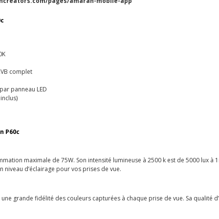
ancreators.com/pages/amaran-mobile-app
0c
0K
 RVB complet
° par panneau LED
inclus)
an P60c
tion maximale de 75W. Son intensité lumineuse à 2500 k est de 5000 lux à 1m
n niveau d’éclairage pour vos prises de vue.
une grande fidélité des couleurs capturées à chaque prise de vue. Sa qualité d’