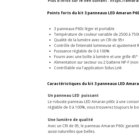
Plus d'infos sur le lien suivant :
https://amar
Points forts du kit 3 panneaux LED Amaran P6
3 panneaux P60c léger et portable
Température de couleur variable de 2500 à 750
Qualité de la lumière avec un CRI de 95+
Contrôle de l’intensité lumineuse et ajustement
Puissance réglable de 0 à 100%
Fourni avec une boîte à lumière et une grille 45
Alimentation sur secteur ou 2 batterie NP-F (non 
Contrôlable via l'application Sidus Link
Caractéristiques du kit 3 panneaux LED Amar
Un panneau LED puissant
Le robuste panneau LED Amaran p60c à une consomma
réglable de 0 à 100%, vous trouverez toujours le bo
Une lumière de qualité
Avec un CRI de 95, le panneau Amaran P60c garantit 
aussi naturelles que belles.