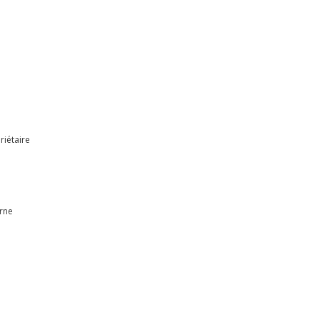
riétaire
erne