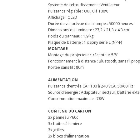
Système de refroidissement : Ventilateur
Puissance réglable : Oui, 0 à 100%
Affichage : OLED
Durée de vie prévue de la lampe : 50000 heures
Dimensions du luminaire : 27,2 x 21,3 x 4,3 cm
Poids du panneau : 1,9 kg
Plaque de batterie : 1 x Sony série L (NP-F)
MONTAGE
Montage du projecteur : récepteur 5/8"
Fonctionnement à distance : Bluetooth, sans fil prop
Portée sans fil : 80m
ALIMENTATION
Puissance d'entrée CA : 100 à 240 VCA, 50/60 Hz
Source d'énergie : Adaptateur secteur, batterie ext
Consommation maximale : 78W
CONTENU DU CARTON
3x panneau P60c
3x boîtes à lumière
3x grilles
3x blocs d’alimentation