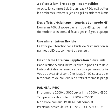
3 boîtes à lumière et 3 grilles amovibles
Avec ce kit composé de 3 panneaux P60c et 3 boîtes 
les ombres sur votre sujet. Les grilles aideront à mi
Des effets d'éclairage intégrés et un mode HS
L’Amaran P60c dispose d’une mode HSI qui permet de 
du mode HSI 10 effets d’éclairages intégrés et jusqu
Une alimentation flexible
Le P60c peut fonctionner à l’aide de l’alimentation s
panneau LED est connecté au secteur.
Un contrôle total via l’application Sidus Link
L’application Sidus Link vous offre la possibilité 
l'intégralité des paramètres de votre panneau. La 
Vous pouvez ainsi contrôler jusqu’à 100 sources d’é
température de couleur, les effets et même la prog
PANNEAU P60C
Photométrie 2500K : 5000 Lux à 1 m / 7500K : 6300
Température de couleur : 2500K à 7500K
Modes de couleur : Réglage RVB complet
Précision des couleurs : IRC 95 / TLCI 95 / CQS 96