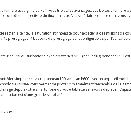
à lumière avec grille de 45°, vous triplez les avantages. Les boîtes à lumière 
eux contrôler la directivité du flux lumineux. Vous n'éclairez que ce dont vous a
I
régler la teinte, la saturation et l’intensité pour accéder à des millions de c
’à 46 préréglages. 4 boutons de préréglage sont configurables par l’utilisateur.
ecteur fourni ou sur batterie avec 2 batteries NP-F (non inclus) pendant 1h. Il es
de contrôler simplement votre panneau LED Amaran P60C avec un appareil mobile.
technologie utilisée vous permet de piloter simultanément l’ensemble de la g
clairage depuis votre smartphone ou votre tablette sans vous déplacer. L’ajust
rammation est d’une grande simplicité.
 Lux 3 m