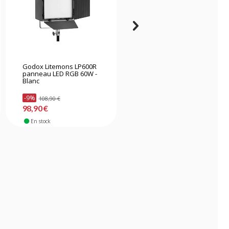
Godox Litemons LP600R
DMG DASH Pocket LED
panneau LED RGB 60W -
Kit
Blanc
-9%
108,90 €
299,90 €
98,90 €
En stock
En stock