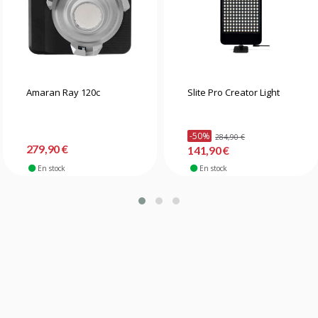
Amaran Ray 120c
Slite Pro Creator Light
-50%
284,90 €
279,90 €
141,90 €
En stock
En stock