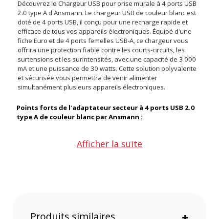
Découvrez le Chargeur USB pour prise murale à 4 ports USB
2.0 type A d'Ansmann. Le chargeur USB de couleur blanc est
doté de 4 ports USB, il conçu pour une recharge rapide et
efficace de tous vos appareils électroniques. Équipé d'une
fiche Euro et de 4 ports femelles USB-A, ce chargeur vous
offrira une protection fiable contre les courts-circuits, les
surtensions et les surintensités, avec une capacité de 3 000
mA et une puissance de 30 watts. Cette solution polyvalente
et sécurisée vous permettra de venir alimenter
simultanément plusieurs appareils électroniques.
Points forts de l'adaptateur secteur à 4 ports USB 2.0
type A de couleur blanc par Ansmann :
Afficher la suite
4 ports USB-A 2.0
Puissance de 30 W
Charge simultané jusqu'à quatre appareils
Commande de charge intelligente
Une technologie Multisafe, pour une
sécurité maximale
durant le chargement
Petit et compact facile à transporter lors de vos voyages
Produits similaires
+