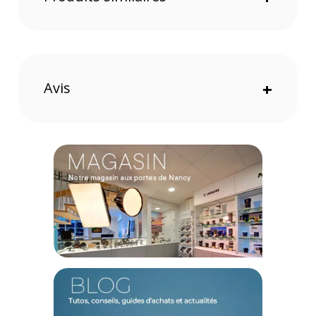
Une technologie de charge intelligente
La technologie Smart IC intégrée garantit une puissance
délivrée toujours adaptée aux besoins spécifiques de vos
appareils. Cette fonction de charge intelligente permet
d'optimiser l'alimentation électrique, assurant une recharge
efficace et sécurisée.
Avis
+
Un chargeur universel
Ce chargeur pourra prendre en charge une large plage de
tensions, de 100 à 240V AC et une sortie de 5-20V DC. Cette
adaptabilité en fait un produit universel compatible avec la
plupart des appareils électroniques.
Caractéristiques de l'adaptateur secteur à 4 ports USB
2.0 type A de couleur blanc par Ansmann :
GENERAL
Modèle : Chargeur USB pour prise murale à 4 ports USB 2.0
type A - Blanc
Marque : Ansmann
Référence : 1001-0113