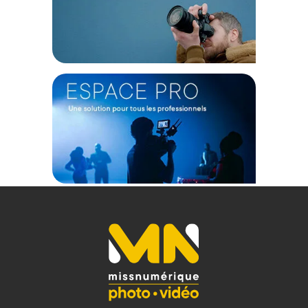
TECHNIQUE
Puissance : 30 W
Type de produit : Chargeur USB
Type : Type C
Tension de sortie : 5 V DC
Courant de sortie (max.) : 6000 mA
Courant de sortie (max.) - arrondi : 6 A
Tension d'entrée : 100 - 240 V
Type : HomeCharger HC430
Statut EuP : Niveau VI
Entrées : Fiche Euro mâle
Fonction de charge sans fil : Non
Tension d'entrée : 230 V/AC
Nombre de sorties : 4 x
Sorties : USB 2.0 type A femelle
Lieu d'utilisation : Pour prise murale
PHYSIQUE
Couleur : Blanc
Hauteur : 24.3 mm
Longueur : 94.1 mm
Largeur : 51 mm