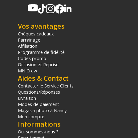
Poids : 82 g
Vos avantages
CONTENU DU CARTON
1x Chargeur USB pour prise murale à 4 ports USB 2.0 type A -
Chèques cadeaux
Blanc
Parrainage
Affiliation
Programme de fidélité
Codes promo
Occasion et Reprise
MN Crew
Aides & Contact
Offre valable jusqu'au 07-08-2026 inclus.
Contacter le Service Clients
Questions/Réponses
Livraison
Code EAN Ansmann HC430 adaptateur secteur 4xUSB
Modes de paiement
3000mA blanc - Chargeur de batterie - Achat et prix :
Magasin photo à Nancy
4013674176694
Mon compte
Informations
(1) Nombre de points Fidélité estimés, hors remises au panier, basé
sur le prix TTC en €, les points seront effectivement calculés dans le
Qui sommes-nous ?
panier.
Recrutement