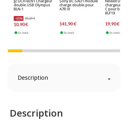
Jjc DCH-BLN1 Chargeur
Sony BC-SAD1 module
Newell DL-US
double USB Olympus
charge double pour
chargeur dou
BLN-1
A7R VI
C pour batte
BLF19
-46%
20,20 €
141,90 €
19,90 €
10,90 €
En stock
En stock
En stock
Description
-
Description