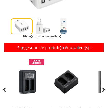
Photo(s) non contractuelle(s)
Suggestion de produit(s) équivalent(s) :