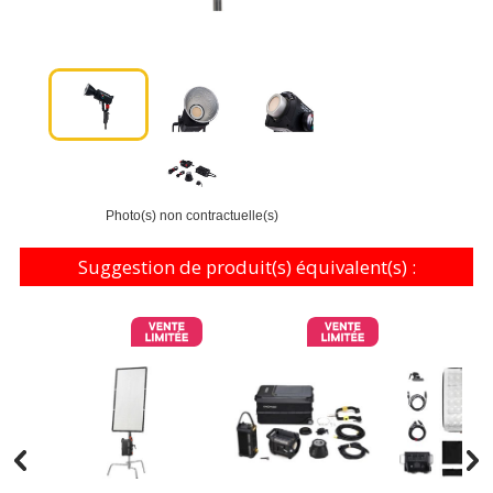
Photo(s) non contractuelle(s)
Suggestion de produit(s) équivalent(s) :