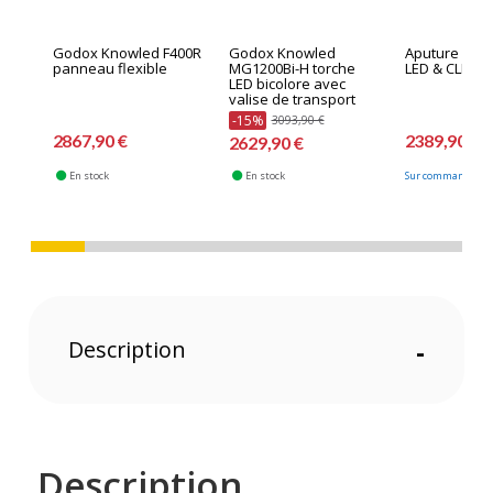
Godox Knowled F400R
Godox Knowled
Aputure Infin
panneau flexible
MG1200Bi-H torche
LED & CLEAR 
LED bicolore avec
valise de transport
-15%
3093,90 €
2867,90 €
2389,90 €
2629,90 €
En stock
En stock
Sur commande fab
Description
-
Description