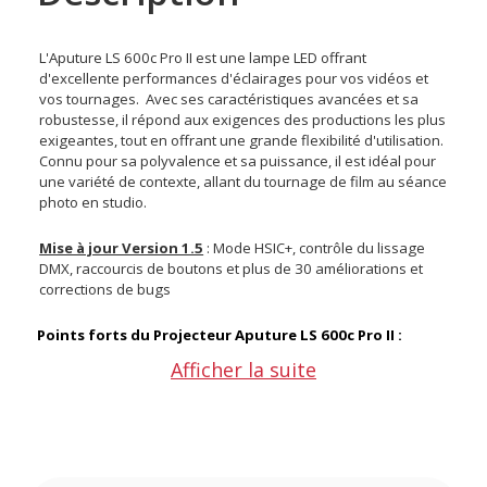
L'Aputure LS 600c Pro II est une lampe LED offrant
d'excellente performances d'éclairages pour vos vidéos et
vos tournages. Avec ses caractéristiques avancées et sa
robustesse, il répond aux exigences des productions les plus
exigeantes, tout en offrant une grande flexibilité d'utilisation.
Connu pour sa polyvalence et sa puissance, il est idéal pour
une variété de contexte, allant du tournage de film au séance
photo en studio.
Mise à jour Version 1.5
: Mode HSIC+, contrôle du lissage
DMX, raccourcis de boutons et plus de 30 améliorations et
corrections de bugs
Points forts du Projecteur Aputure LS 600c Pro II :
Afficher la suite
Puissance de 600W
Température de couleur de 2300 à 10000K
Puissance de 0 à 100%
Hyper réflecteur inclus
IRC 95+ et TLCI 98+