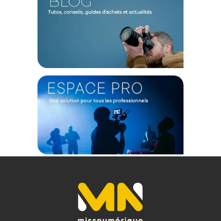
Robustesse et durabilité
Conçu pour résister aux conditions de tournage difficiles, le
LS 600c PRO II est certifié IP54 lui garantissant ainsi une
résistance aux éclaboussures et à la poussière. Ce qui fait de
ce projecteur un outil idéal peu importe les conditions
météorologiques ou l'emplacement. De, plus son boîtier en
alliage d'aluminium lui assure une robustesse et résistance à
toutes épreuves.
Multitude de contrôles
La torche LED a un panneau de contrôle à l'arrière. La
molette, l'écran et les menus permettent une utilisation
simple et poussée pour régler la température de couleur de
votre projecteur. De plus, il est possible de contrôler les
réglages depuis l'application Sidus Link avec votre
smartphone/tablette vous permettant d'adapter précisément
l'éclairage à vos besoins, le tout à distance. Vous pouvez
aussi commander par controleur DMX 512 ou bien par CRMX
Monture Universelle de chez Bowens
Grâce à sa conception autour de l'écosystème Bowens, le LS
600c Pro II est encore plus polyvalent grâce à la compatibilité