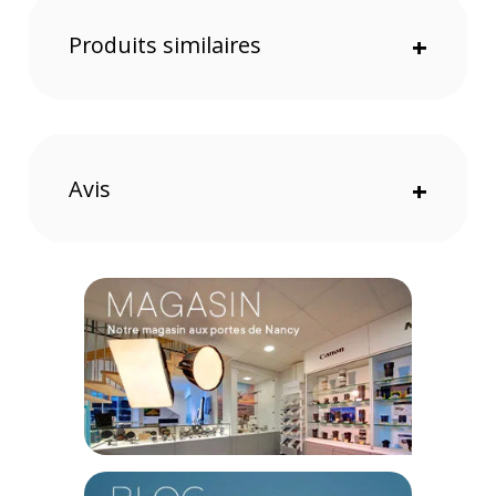
Résistant à la poussière et aux intempéries
Produits similaires
+
Avis
+
Qualité de lumière supérieure
Cette torche LED avec puissance de 600W produit jusqu'à
32100lux à 1m avec le réflecteur inclus. Vous êtes assuré de
pouvoir mettre en valeur n'importe quel sujet même si vous
n'utilisez que ce seul éclairage. Filmez vos vidéos YouTube,
vos reportages et interviews avec cette unité compacte et
légère.