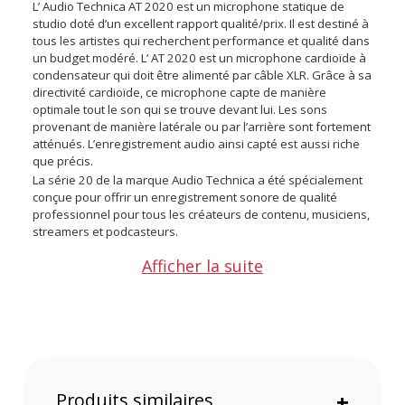
L’ Audio Technica AT 2020 est un microphone statique de
studio doté d’un excellent rapport qualité/prix. Il est destiné à
tous les artistes qui recherchent performance et qualité dans
un budget modéré. L’ AT 2020 est un microphone cardioïde à
condensateur qui doit être alimenté par câble XLR. Grâce à sa
directivité cardioïde, ce microphone capte de manière
optimale tout le son qui se trouve devant lui. Les sons
provenant de manière latérale ou par l’arrière sont fortement
atténués. L’enregistrement audio ainsi capté est aussi riche
que précis.
La série 20 de la marque Audio Technica a été spécialement
conçue pour offrir un enregistrement sonore de qualité
professionnel pour tous les créateurs de contenu, musiciens,
streamers et podcasteurs.
Afficher la suite
Points forts du microphone cardioïde à électret Audio
Technica AT 2020
Microphone statique avec connecteur XLR fonctionnant
avec une alimentation fantôme 48V
Conçu pour les musiciens, podcaster et créateurs de
contenu
Produits similaires
+
Directivité cardioïde pour une isolation des voix optimales