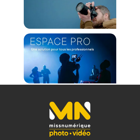
de bureau ou un enregistreur externe.
GÉNÉRAL
Marque : Audio Technica
Modèle : AT 2020
Poids 345 g
Dimensions : 162 mm de long, Diamètre maximum du corps
52 mm
MICROPHONE
Capsule : statique à électret
Directivité : cardioïde
Réponse en Fréquence : 20-20 000 Hz
Sensibilité : -37 dB (14,1 mV) re 1V à 1 Pa
Pression acoustique maximale : 144 dB SPL, 1 kHz à 1% THD
Dynamique : 124 dB, 1 kHz à SPL max
Rapport signal/bruit : 74 dB, 1 kHz à 1 Pa
Alimentation fantôme : 48V CC, 2 mA typiques
Connecteur de Sortie : Type XLRM 3 broches intégré
CONTENU DU CARTON