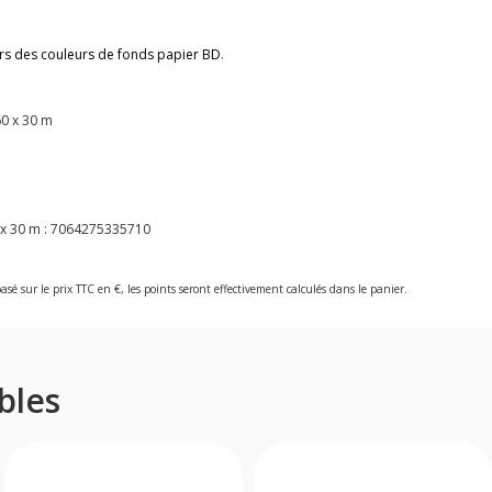
rs des couleurs de fonds papier BD
.
60 x 30 m
x 30 m :
7064275335710
asé sur le prix TTC en €, les points seront effectivement calculés dans le panier.
bles