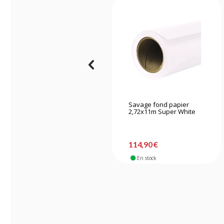
Savage fond papier
2,72x11m Super White
114,90 €
En stock