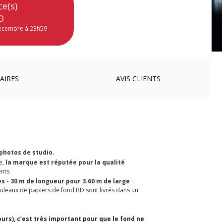
ce(s)
O
décembre à 23h59
AIRES
AVIS
CLIENTS
 photos de studio.
e,
la marque est réputée pour la qualité
nts.
es - 30 m de longueur pour 3.60 m de large
:
 rouleaux de papiers de fond BD sont livrés dans un
urs), c’est très important pour que le fond ne