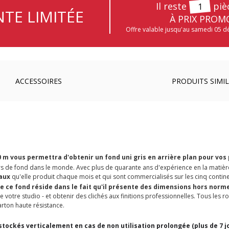
Il reste
piè
1
TE LIMITÉE
À PRIX PROM
Offre valable jusqu'au samedi 05 
ACCESSOIRES
PRODUITS SIMIL
0 m vous permettra d'obtenir un fond uni gris en arrière plan pour vos
ers de fond dans le monde. Avec plus de quarante ans d'expérience en la matièr
eaux
qu'elle produit chaque mois et qui sont commercialisés sur les cinq contine
de ce fond réside dans le fait qu'il présente des dimensions hors norm
de votre studio - et obtenir des clichés aux finitions professionnelles. Tous les
rton haute résistance.
tockés verticalement en cas de non utilisation prolongée (plus de 7 jo