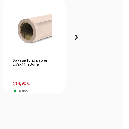
Savage fond papier
Savage fond papier
2,72x11m Bone
2,72x11m Primary Red
114,90 €
114,90 €
En stock
En stock