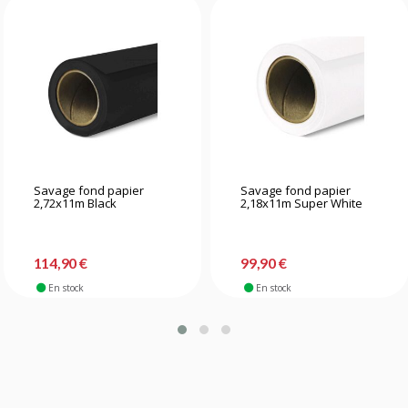
Savage fond papier
Savage fond papier
2,72x11m Black
2,18x11m Super White
114,90 €
99,90 €
En stock
En stock