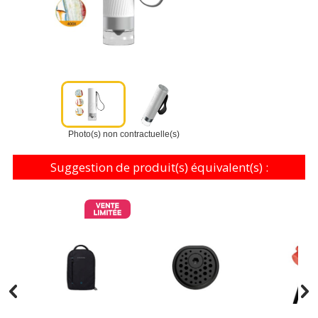
Photo(s) non contractuelle(s)
Suggestion de produit(s) équivalent(s) :