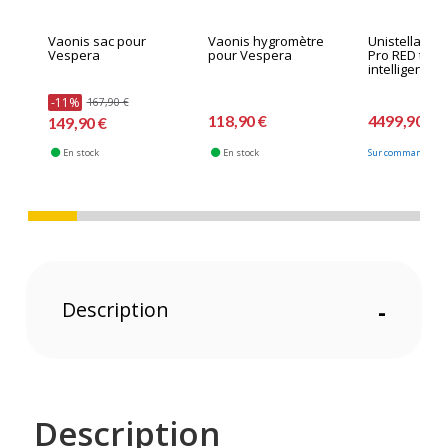
Vaonis sac pour
Vaonis hygromètre
Unistellar O
Vespera
pour Vespera
Pro RED téle
intelligent
-11%
167,90 €
118,90 €
4499,90 €
149,90 €
En stock
En stock
Sur commande fab
Description
-
Description