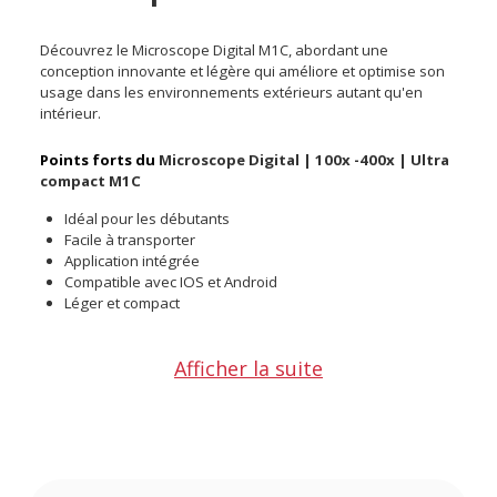
Découvrez le Microscope Digital M1C, abordant une
conception innovante et légère qui améliore et optimise son
usage dans les environnements extérieurs autant qu'en
intérieur.
Points forts du
Microscope Digital | 100x -400x | Ultra
compact M1C
Idéal pour les débutants
Facile à transporter
Application intégrée
Compatible avec IOS et Android
Léger et compact
Grossissement jusqu'à 400x
Afficher la suite
Combinant zoom optique et numérique, le microscope Darwin
M1 offre un grossissement révélant des détails précis.
Capture en 1 clic
Grâce à cette fonction, prenez des photos/vidéos en temps
réel en cliquant sur le bouton dédié sur l'écran d'affichage