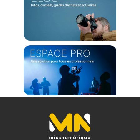
Offre valable jusqu'au 09-08-2026 inclus.
Code EAN Beaverlab Microscope digital M1C - Achats et Prix :
6973702731111
(1) Offre valable jusqu'au 31 Décembre 2030 à partir de 49 euros
d'achat, sur la base d'une expédition Chronopost 24H vers un point
relais situé en France continentale uniquement, valable uniquement
sur les produits de moins de 1m et moins de 20Kg.
(2) Nombre de points Fidélité estimés, hors remises au panier, basé
sur le prix TTC en €, les points seront effectivement calculés dans le
panier.