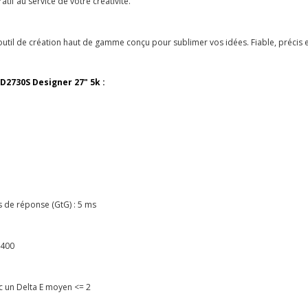
if au service de votre créativité.
 outil de création haut de gamme conçu pour sublimer vos idées. Fiable, précis
D2730S Designer 27" 5k :
s de réponse (GtG) : 5 ms
 400
 un Delta E moyen <= 2