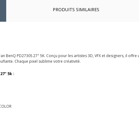
PRODUITS SIMILAIRES
cran BenQ PD2730S 27" 5K. Conçu pour les artistes 3D, VFX et designers, il offre 
lante. Chaque pixel sublime votre créativité.
27" 5k :
AQCOLOR