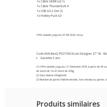
1x Câble HDMI (v2.1)
1x Câble Thunderbolt 4
1x USB (v3.2 Gen 2)
1x Hotkey Puck G3
Offre valable jusqu'au 07-08-2026 inclus.
Code EAN BenQ PD2730S Ecran Designer 27" 5k - Moni
Garantie 2 ans
(1) Offre valable jusqu'au 31 Décembre 2030 à partir de 49 eu
de moins de 1m et moins de 20Kg.
(2) Sous réserve d'éligibilité.
(3) Nombre de points Fidélité estimés, hors remises au panier, b
Produits similaires