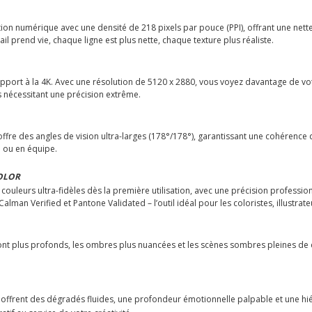
ion numérique avec une densité de 218 pixels par pouce (PPI), offrant une nette
l prend vie, chaque ligne est plus nette, chaque texture plus réaliste.
port à la 4K. Avec une résolution de 5120 x 2880, vous voyez davantage de votre
 nécessitant une précision extrême.
offre des angles de vision ultra-larges (178°/178°), garantissant une cohérence
o ou en équipe.
COLOR
ouleurs ultra-fidèles dès la première utilisation, avec une précision professi
Calman Verified et Pantone Validated – l’outil idéal pour les coloristes, illustra
ont plus profonds, les ombres plus nuancées et les scènes sombres pleines de dé
 offrent des dégradés fluides, une profondeur émotionnelle palpable et une hi