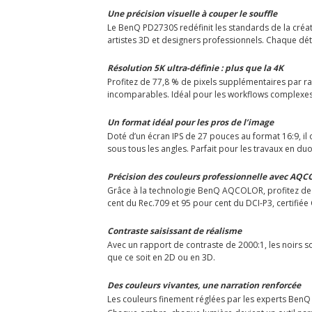
Une précision visuelle à couper le souffle
Le BenQ PD2730S redéfinit les standards de la créat
artistes 3D et designers professionnels. Chaque détai
Résolution 5K ultra-définie : plus que la 4K
Profitez de 77,8 % de pixels supplémentaires par rap
incomparables. Idéal pour les workflows complexes
Un format idéal pour les pros de l’image
Doté d’un écran IPS de 27 pouces au format 16:9, il 
sous tous les angles. Parfait pour les travaux en du
Précision des couleurs professionnelle avec AQ
Grâce à la technologie BenQ AQCOLOR, profitez de c
cent du Rec.709 et 95 pour cent du DCI-P3, certifiée 
Contraste saisissant de réalisme
Avec un rapport de contraste de 2000:1, les noirs s
que ce soit en 2D ou en 3D.
Des couleurs vivantes, une narration renforcée
Les couleurs finement réglées par les experts BenQ