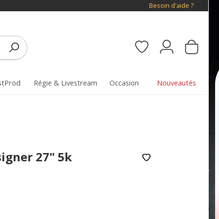
Besoin d'aide ?
stProd
Régie & Livestream
Occasion
Nouveautés
igner 27" 5k