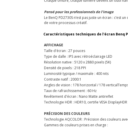
Chaque ombre, chaque lumière devient un outil narrat
Pensé pour les professionnels de l’image
Le BenQ PD2730S n’est pas juste un écran : c’est un
de votre processus créatif.
Caractéristiques techniques de l'écran Benq P
AFFICHAGE
Taille d'écran : 27 pouces
Type de dalle : IPS avec rétroéclairage LED
Résolution native : 5120 x 2880 pixels (5K)
Densité de pixels : 218 PPI
Luminosité typique / maximale : 400 nits
Contraste natif : 2000:1
Angles de vision : 178 horizontal / 178 verticalTemp
Taux de rafraichissement : 60 Hz
Revêtement d'écran : Nano Matte antireflet
Technologie HDR : HDR10, certifie VESA DisplayHDR
PRÉCISION DES COULEURS
Technologie AQCOLOR : Précision des couleurs avec
Gammes de couleurs prises en charge :