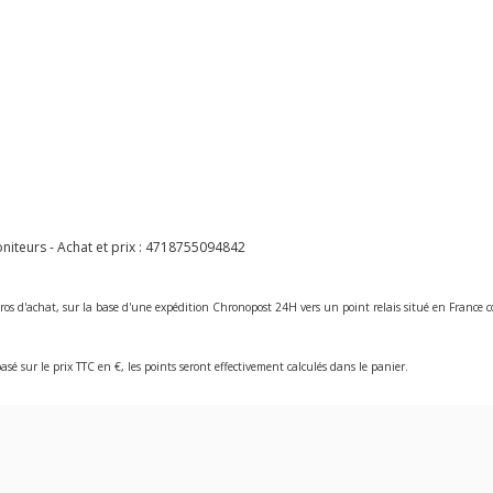
teurs - Achat et prix :
4718755094842
ros d'achat, sur la base d'une expédition Chronopost 24H vers un point relais situé en Franc
asé sur le prix TTC en €, les points seront effectivement calculés dans le panier.