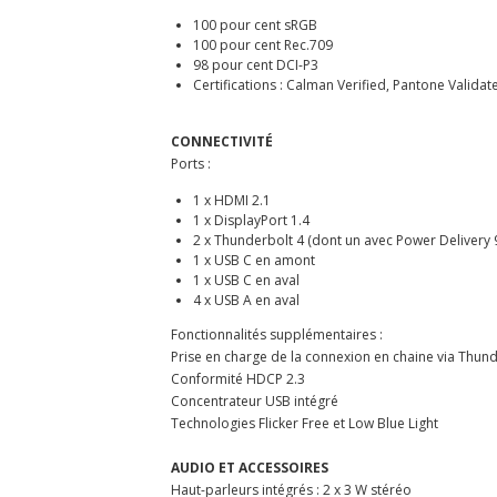
100 pour cent sRGB
100 pour cent Rec.709
98 pour cent DCI-P3
Certifications : Calman Verified, Pantone Validat
CONNECTIVITÉ
Ports :
1 x HDMI 2.1
1 x DisplayPort 1.4
2 x Thunderbolt 4 (dont un avec Power Delivery 
1 x USB C en amont
1 x USB C en aval
4 x USB A en aval
Fonctionnalités supplémentaires :
Prise en charge de la connexion en chaine via Thund
Conformité HDCP 2.3
Concentrateur USB intégré
Technologies Flicker Free et Low Blue Light
AUDIO ET ACCESSOIRES
Haut-parleurs intégrés : 2 x 3 W stéréo