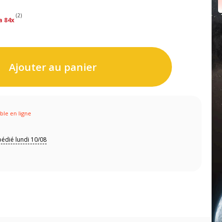
(2)
a 84x
Ajouter au panier
ible en ligne
édié lundi 10/08