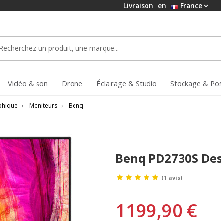
Livraison
en
France
Vidéo & son
Drone
Éclairage & Studio
Stockage & Po
aphique
›
Moniteurs
›
Benq
Benq PD2730S Des
(1 avis)
1199,90 €