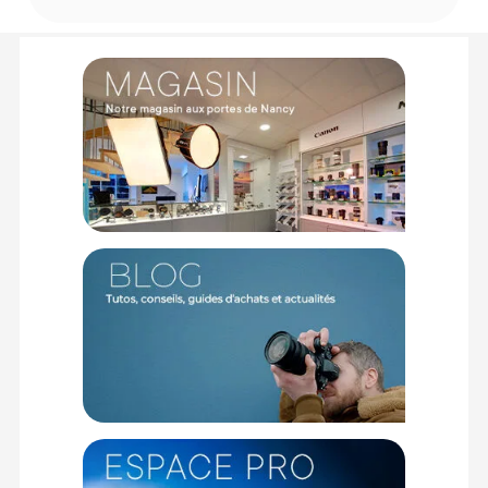
Matériau : Plastique
Couleur : Noir
CONTENU DU CARTON
Caruba HB-77 Noir Pare-soleil
Offre valable jusqu'au 10-08-2026 inclus.
Code EAN Caruba HB-77 Noir Pare-soleil - Pare-soleil - Achat &
prix :
8718485014321
Garantie 2 ans
(1) Nombre de points Fidélité estimés, hors remises au panier, basé
sur le prix TTC en €, les points seront effectivement calculés dans le
panier.