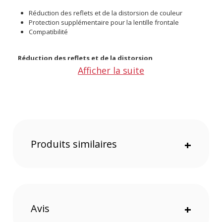
Réduction des reflets et de la distorsion de couleur
Protection supplémentaire pour la lentille frontale
Compatibilité
Réduction des reflets et de la distorsion
Le pare-soleil minimise les effets de la lumière indésirable,
Afficher la suite
tels que les reflets et la décoloration, pour des photos plus
nettes et aux couleurs plus fidèles.
Protection supplémentaire pour la lentille frontale
Ce pare-soleil offre une protection supplémentaire pour la
lentille frontale de votre objectif, réduisant ainsi le risque de
rayures et de dommages.
Produits similaires
+
Compatibilité
Le pare-soleil est compatible avec les objectifs Nikon AF-P 70-
300mm f/4.5-6.3G ED et VR.
Caractéristiques du Caruba HB-77 Noir Pare-soleil :
Avis
+
Compatibilité : Nikon AF-P 70-300mm f/4.5-6.3G ED et VR