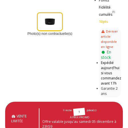
Points
Fidélité
(1)
cumulés
10pts
Dernier
Photo(s) non contractuelle(s)
article
disponible
en ligne
En
stock
Expédié
aujourd'hui
si vous
commandez
avant 17h
Garantie 2
ans
Il reste
pièce(s)
1
VENTE
À PRIX PROMO
LIMITÉE
Offre valable jusqu'au samedi 05 décembre à
23h59