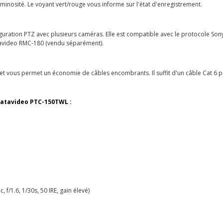
uminosité. Le voyant vert/rouge vous informe sur l'état d'enregistrement.
ration PTZ avec plusieurs caméras. Elle est compatible avec le protocole Sony Vi
tavideo RMC-180 (vendu séparément).
 et vous permet un économie de câbles encombrants. Il suffit d'un câble Cat 6 po
 Datavideo PTC-150TWL :
, f/1.6, 1/30s, 50 IRE, gain élevé)