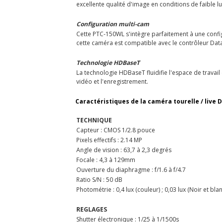
excellente qualité d'image en conditions de faible l
Configuration multi-cam
Cette PTC-150WL s'intègre parfaitement à une configu
cette caméra est compatible avec le contrôleur Da
Technologie HDBaseT
La technologie HDBaseT fluidifie l'espace de travail
vidéo et l'enregistrement.
Caractéristiques de la caméra tourelle / live
TECHNIQUE
Capteur : CMOS 1/2.8 pouce
Pixels effectifs : 2.14 MP
Angle de vision : 63,7 à 2,3 degrés
Focale : 4,3 à 129mm
Ouverture du diaphragme : f/1.6 à f/4.7
Ratio S/N : 50 dB
Photométrie : 0,4 lux (couleur) ; 0,03 lux (Noir et blanc
REGLAGES
Shutter électronique : 1/25 à 1/1500s