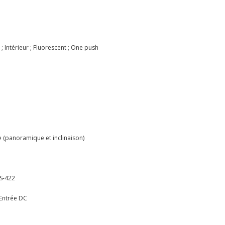
; Intérieur ; Fluorescent ; One push
 (panoramique et inclinaison)
RS-422
 Entrée DC