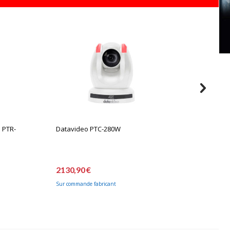
 PTR-
Datavideo PTC-280W
Hollyla
2130,90 €
2218,8
Sur commande fabricant
Nouveau