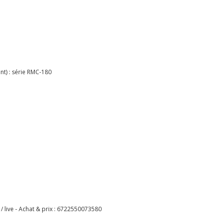
t) : série RMC-180
ive - Achat & prix :
6722550073580