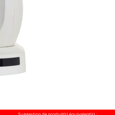
Suggestion de produit(s) équivalent(s) :