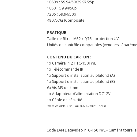
1080p : 59.94/50/29.97/25p
1080i : 59.94/50p
720p : 59.94/50p
480i/576i (Composite)
PRATIQUE
Taille de filtre : M52 x 0,75 ; protection UV
Unités de contrôle compatibles (vendues séparémen
CONTENU DU CARTON :
1x Caméra PTZ PTC-150TWL
1x Télécommande IR
1x Support d'installation au plafond (A)
1x Support d'installation au plafond (B)
6x Vis M3 de 4mm
1x Adaptateur d'alimentation DC12V
1x Câble de sécurité
Offre valable jusqu'au 08-08-2026 inclus.
Code EAN Datavideo PTC-150TWL - Caméra tourelle / l