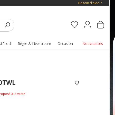
Besoin d'aide ?
stProd
Régie & Livestream
Occasion
Nouveautés
50TWL
proposé à la vente