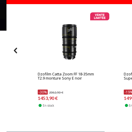
Dzofilm Catta Zoom FF 18-35mm
Dzof
T2.9 monture Sony E noir
Supe
-30%
-19
2062,90 €
1453,90 €
149
En stock
En