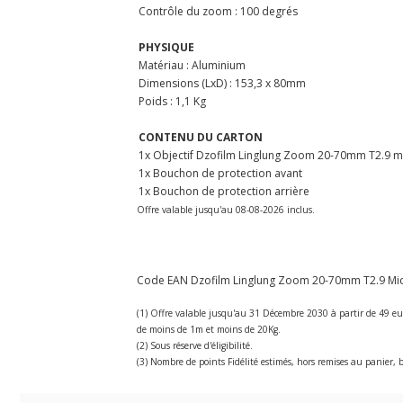
Contrôle du zoom : 100 degrés
PHYSIQUE
Matériau : Aluminium
Dimensions (LxD) : 153,3 x 80mm
Poids : 1,1 Kg
CONTENU DU CARTON
1x Objectif Dzofilm Linglung Zoom 20-70mm T2.9 m
1x Bouchon de protection avant
1x Bouchon de protection arrière
Offre valable jusqu'au 08-08-2026 inclus.
Code EAN Dzofilm Linglung Zoom 20-70mm T2.9 Micro 
(1) Offre valable jusqu'au 31 Décembre 2030 à partir de 49 eu
de moins de 1m et moins de 20Kg.
(2) Sous réserve d'éligibilité.
(3) Nombre de points Fidélité estimés, hors remises au panier, b