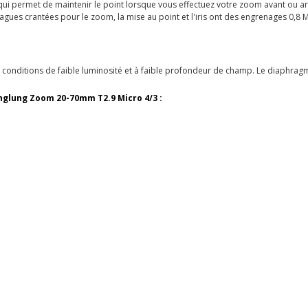
i permet de maintenir le point lorsque vous effectuez votre zoom avant ou ar
bagues crantées pour le zoom, la mise au point et l'iris ont des engrenages 0,8
n conditions de faible luminosité et à faible profondeur de champ. Le diaphrag
inglung Zoom 20-70mm T2.9 Micro 4/3 :