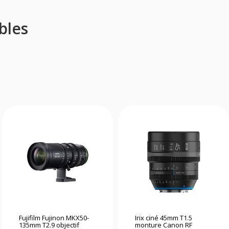
bles
Fujifilm Fujinon MKX50-
Irix ciné 45mm T1.5
135mm T2.9 objectif
monture Canon RF