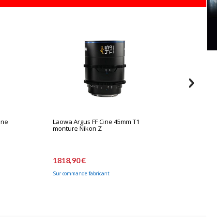
ine
Laowa Argus FF Cine 45mm T1
Laowa 
monture Nikon Z
montur
1818,90 €
1818,9
Sur commande fabricant
Sur comm