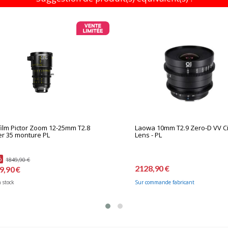
ilm Pictor Zoom 12-25mm T2.8
Laowa 10mm T2.9 Zero-D VV C
r 35 monture PL
Lens - PL
%
1849,90 €
2128,90 €
9,90 €
 stock
Sur commande fabricant