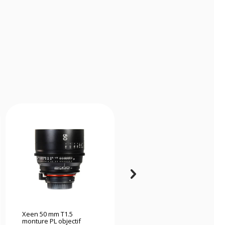
Xeen 50 mm T1.5
Nikon Nikkor Z 28-
monture PL objectif
135mm f/4 PZ