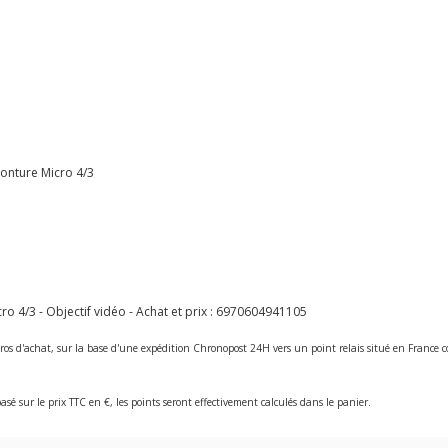
onture Micro 4/3
4/3 - Objectif vidéo - Achat et prix :
6970604941105
ros d'achat, sur la base d'une expédition Chronopost 24H vers un point relais situé en Franc
asé sur le prix TTC en €, les points seront effectivement calculés dans le panier.