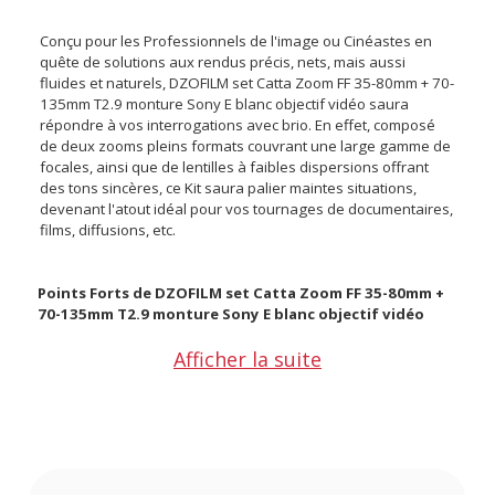
Conçu pour les Professionnels de l'image ou Cinéastes en
quête de solutions aux rendus précis, nets, mais aussi
fluides et naturels, DZOFILM set Catta Zoom FF 35-80mm + 70-
135mm T2.9 monture Sony E blanc objectif vidéo saura
répondre à vos interrogations avec brio. En effet, composé
de deux zooms pleins formats couvrant une large gamme de
focales, ainsi que de lentilles à faibles dispersions offrant
des tons sincères, ce Kit saura palier maintes situations,
devenant l'atout idéal pour vos tournages de documentaires,
films, diffusions, etc.
Points Forts de DZOFILM set Catta Zoom FF 35-80mm +
70-135mm T2.9 monture Sony E blanc objectif vidéo
Afficher la suite
Kit de zooms pleins formats couvrant une large longueur
de focales
Des lentilles à faible dispersion, prévenant le décalage
des couleurs pour un rendu plus fidèle
Une qualité d'images cinématographiques pour des tons
naturels