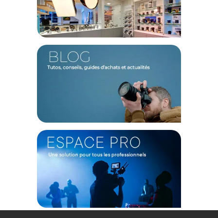
Caractéristiques de DZOFILM set Catta Zoom FF 35-
80mm + 70-135mm T2.9 monture Sony E blanc objectif
vidéo
Caractéristiques Objectif Catta Zoom FF 35-80 mm :
Type d'objectif : Zoom Plein Format
Zoom Optique : 2.3 X
Distance Focale : 80 mm
Focus : Manuel
Monture : Sony E
Ouverture Maximale : T2.9
Ouverture Minimale : T22
Nombre de lamelle : 16
Distance de Mise au Point : 0.74 m
Cercle d'image : 43.5 mm
Rotation de la Mise au Point : 240°
Rotation de l'Iris : 75°
Matériaux : PC + GF
Filtrage : 77 mm
Couleur : Blanc / White
Dimensions : 214.4 x 80 mm Ø
Poids : 1.53 Kg