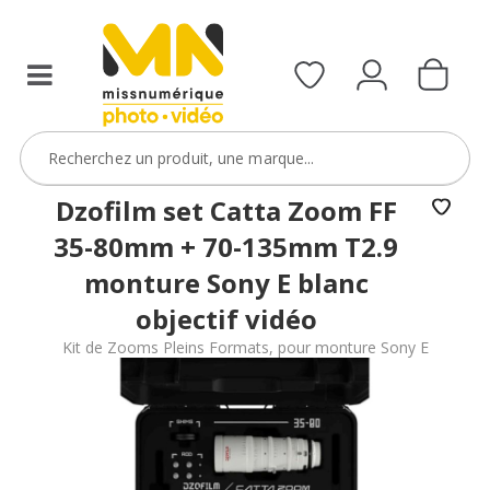
filtres
avec
le
code
ObjectifFiltre5
VOIR L'OFFRE
Dzofilm set Catta Zoom FF
35-80mm + 70-135mm T2.9
monture Sony E blanc
objectif vidéo
Kit de Zooms Pleins Formats, pour monture Sony E