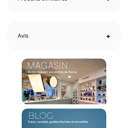
Une grille nid d'abeille 30°
Avis
+
Offre valable jusqu'au 09-08-2026 inclus.
Code EAN Kit réflecteur ELINCHROM 18 cm 60° + grille nid
d'abeille 30° :
7630006303329
(1) Offre valable jusqu'au 31 Décembre 2030 à partir de 49 euros