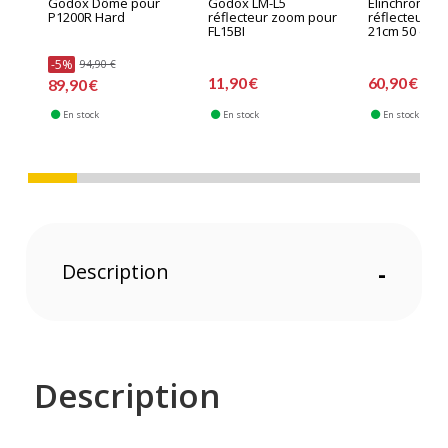
Godox Dôme pour
Godox LM-L5
Elinchrom Bo
P1200R Hard
réflecteur zoom pour
réflecteur s
FL15BI
21cm 50 deg
-5%
94,90 €
11,90 €
60,90 €
89,90 €
En stock
En stock
En stock
Description
-
Description