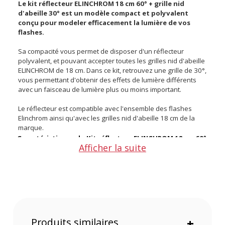
Le kit réflecteur ELINCHROM 18 cm 60° + grille nid
d'abeille 30° est un modèle compact et polyvalent
conçu pour modeler efficacement la lumière de vos
flashes.
Sa compacité vous permet de disposer d'un réflecteur
polyvalent, et pouvant accepter toutes les grilles nid d'abeille
ELINCHROM de 18 cm. Dans ce kit, retrouvez une grille de 30°,
vous permettant d'obtenir des effets de lumière différents
avec un faisceau de lumière plus ou moins important.
Le réflecteur est compatible avec l'ensemble des flashes
Elinchrom ainsi qu'avec les grilles nid d'abeille 18 cm de la
marque.
Caractéristiques du Kit réflecteur ELINCHROM 18 cm 60°
Afficher la suite
+ grille nid d'abeille 30° :
Référence constructeur : 26060
Diamètre : 18 cm
Angle du réflecteur : 60°
Angle de la grille : 30°
S’adapte sur les flashes Elinchrom
Contenu du Kit réflecteur ELINCHROM 18 cm 60° + grille
nid d'abeille 30°
:
Produits similaires
+
Un bol réflecteur 18 cm