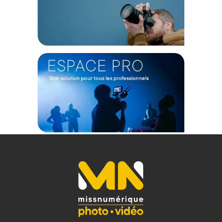
d'achat, sur la base d'une expédition Chronopost 24H vers un point
relais situé en France continentale uniquement, valable uniquement
sur les produits de moins de 1m et moins de 20Kg.
(2) Nombre de points Fidélité estimés, hors remises au panier, basé
sur le prix TTC en €, les points seront effectivement calculés dans le
panier.