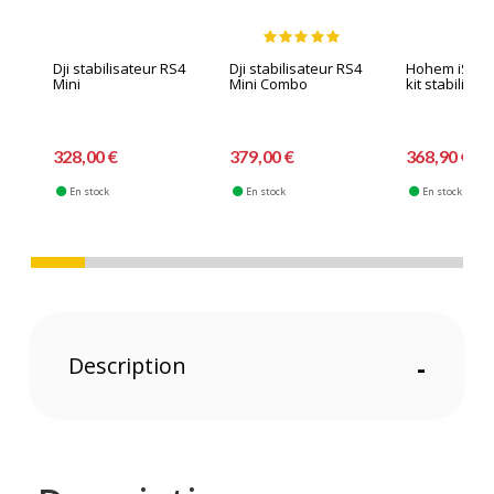
Dji stabilisateur RS4
Dji stabilisateur RS4
Hohem iStea
Mini
Mini Combo
kit stabilisat
328,00 €
379,00 €
368,90 €
En stock
En stock
En stock
Description
-