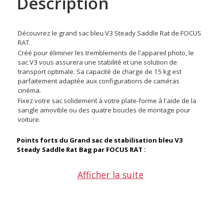
Description
Découvrez le grand sac bleu V3 Steady Saddle Rat de FOCUS
RAT.
Créé pour éliminer les tremblements de l'appareil photo, le
sac V3 vous assurera une stabilité et une solution de
transport optimale. Sa capacité de charge de 15 kg est
parfaitement adaptée aux configurations de caméras
cinéma.
Fixez votre sac solidement à votre plate-forme à l'aide de la
sangle amovible ou des quatre boucles de montage pour
voiture.
Points forts du Grand sac de stabilisation bleu V3
Steady Saddle Rat Bag par FOCUS RAT :
Afficher la suite
Une capacité de charge de 15 kg
Une sangle amovible avec un rembourrage d’épaule
AirCompress pour plus de confort
Accès facile à la fermeture éclair cachée pour le
remplissage en poly