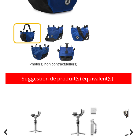
Photo(s) non contractuelle(s)
Suggestion de produit(s) équivalent(s) :