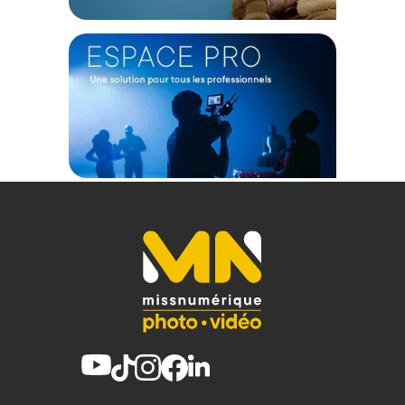
grandes poches pour accessoires munies de crochets et de
boucles.
Caractéristiques du Grand sac de stabilisation bleu V3
Steady Saddle Rat Bag par FOCUS RAT :
GÉNÉRAL
Modèle : V3 Steady Saddle Rat Bag (Large - bleu )
Marque : Focus Rat
Référence : SB-V3-L-OB
TECHNIQUE
Capacité de chargement : 15 kg
Compatibilité : Arri Alexa, Arri Alexa Mini, Arri Ariflex 425 Ursa,
Red Epic, Red Komodo, Red Raptor, Red Dragon, Sony Venice,
Sony Fs7, Sony FX6, Blackmagic, Canon C700 et Panasonic
Eva1
PHYSIQUE
Couleur : Bleu
Matériaux : Tissu, Nylon avec revêtement PU
Dimensions de la sangle : 50 mm