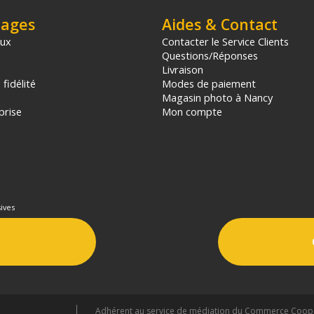
tages
Aides & Contact
aux
Contacter le Service Clients
Questions/Réponses
Livraison
fidélité
Modes de paiement
Magasin photo à Nancy
prise
Mon compte
ives
Adhérent au service de médiation du Commerce Coopér