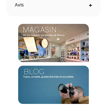
Pro Noir :
Avis
+
Puissance de 300 Ws avec réglage sur 9 niveaux (de
1/256 à 1/1) pour un éclairage précis.
Batterie lithium-ion amovible offrant jusqu'à 320 éclairs et
recharge rapide en moins de 2,5 heures.
Connectivité sans fil 2,4 GHz avec portée de 100 m,
permettant un contrôle simple et une synchronisation
haute vitesse jusqu'à 1/8000 s.
Lumière de modélisation bicolore de 12W pour un
éclairage optimal lors des prises de vue.
Design compact et léger (1,25 kg) pour une portabilité
accrue lors des séances photo en extérieur.
Une puissance et une autonomie remarquables
La Godox AD300 Pro combine une puissance de 300 Ws avec
une batterie lithium-ion amovible, vous permettant de
réaliser jusqu'à 320 éclairs à pleine puissance. Sa recharge
rapide en moins de 2,5 heures garantit que vous êtes
toujours prêt à capturer des moments précieux.
Connectivité et flexibilité