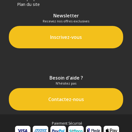
Port de synchronisation : 3,5 mm
Plan du site
Newsletter
SYNCHRONISATION
Synchronisation : Premier rideau, Second rideau, HSS
Recevez nos offres exclusives
Recyclage : 0,01 - 1,5 s
Durée de l'éclair 1/220s -1/10200s
Inscrivez-vous
Synchronisation haute vitesse : 1/8000s
PHYSIQUE
Dimensions : 19,0 x 9,8 x 8,7 cm
Poids : 1,25 kg avec batterie
Points forts du déclencheur de flash avec écran tactile
Besoin d'aide ?
Godox X3 C pour Canon :
N'hésitez pas
Écran OLED tactile intégré
Contactez-nous
Capacité remarquable
Synchronisation multi-flash
Batterie rechargeable
Pratique et compact
Paiement Sécurisé
Installation facile