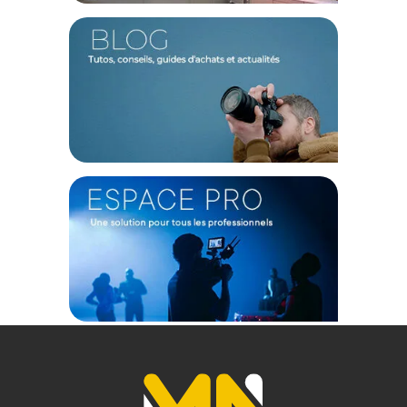
TECHNIQUE
Équipement : Bandoulière réglable
Matière : Polyester recyclé (R-PET)
Compatibilité : Photo
DIMENSIONS
Modèle : 170
Dimensions intérieures (L x P x H) : 36 x 22 x 23 cm
Poids : 700 g
Capacité : 1 appareil reflex + objectifs + accessoires
CONTENU DU CARTON
1 x Sac photo Hama Topload Phoenix 170 noir
1 x Bandoulière
7 x Séparateurs intérieur
Offre valable jusqu'au 06-08-2026 inclus.
Code EAN Hama Sac photo Topload Phoenix 170 noir - Sac