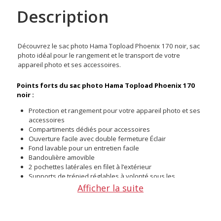
Description
Découvrez le sac photo Hama Topload Phoenix 170 noir, sac
photo idéal pour le rangement et le transport de votre
appareil photo et ses accessoires.
Points forts du
sac photo Hama Topload Phoenix 170
noir :
Protection et rangement pour votre appareil photo et ses
accessoires
Compartiments dédiés pour accessoires
Ouverture facile avec double fermeture Éclair
Fond lavable pour un entretien facile
Bandoulière amovible
2 pochettes latérales en filet à l’extérieur
Supports de trépied réglables à volonté sous les
pochettes latérales en filet
Afficher la suite
7 séparateurs intérieurs mobiles
Protection contre la pluie intégrée dans la partie arrière