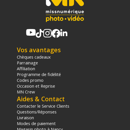
photo - Achat et prix :
4047443509055
(1) Offre valable jusqu'au 31 Décembre 2030 à partir de 49 euros
d'achat, sur la base d'une expédition Chronopost 24H vers un point
relais situé en France continentale uniquement, valable uniquement
sur les produits de moins de 1m et moins de 20Kg.
(2) Nombre de points Fidélité estimés, hors remises au panier, basé
sur le prix TTC en €, les points seront effectivement calculés dans le
Vos avantages
panier.
Chèques cadeaux
Parrainage
Affiliation
Programme de fidélité
Codes promo
Occasion et Reprise
MN Crew
Aides & Contact
Contacter le Service Clients
Questions/Réponses
Livraison
Modes de paiement
Magasin photo à Nancy