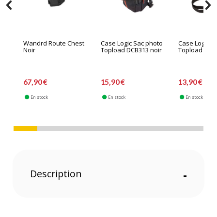
Wandrd Route Chest
Case Logic Sac photo
Case Logic S
Noir
Topload DCB313 noir
Topload DCB3
67,90 €
15,90 €
13,90 €
En stock
En stock
En stock
Description
-