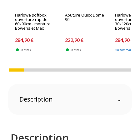
Harlowe softbox
Aputure Quick Dome
Harlowe sof
ouverture rapide
90
ouverture ra
60x90cm - monture
30x120cm - 
Bowens et Max
Bowens et M
284,90 €
222,90 €
284,90 €
En stock
En stock
Sur commande fab
Description
-
Description