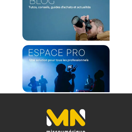
photographe professionnel ou un passionné, cette softboxe
vous offre la liberté de réaliser vos projets en toute
confiance.
Caractéristiques de la Harlowe softbox 60x90cm
monture Bowens et Max :
GENERAL
Modèle : Boîte à lumière à dégagement rapide avec supports
Bowens et Monture Max 60x90 cm
Marque : Harlowe
Référence : HARL262
TECHNIQUE
Compatibilité : La série Harlowe Max
Taille de la softbox : 60x90 cm
CONTENU DU CARTON
1x Softbox à Libération Rapide 60x90 cm avec adaptateur
pour la série Max
1x Adaptateur pour attache Bowens