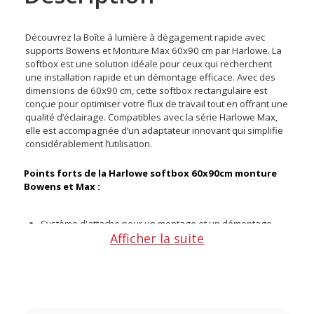
Découvrez la Boîte à lumière à dégagement rapide avec
supports Bowens et Monture Max 60x90 cm par Harlowe. La
softbox est une solution idéale pour ceux qui recherchent
une installation rapide et un démontage efficace. Avec des
dimensions de 60x90 cm, cette softbox rectangulaire est
conçue pour optimiser votre flux de travail tout en offrant une
qualité d’éclairage. Compatibles avec la série Harlowe Max,
elle est accompagnée d’un adaptateur innovant qui simplifie
considérablement l’utilisation.
Points forts de la Harlowe softbox 60x90cm monture
Bowens et Max :
Système d'attache pour un montage et un démontage
Afficher la suite
rapide
Adaptateur inclus pour les lumières Bowens standard,
garantissant une grande flexibilité
Fonctionne parfaitement avec les lumières de la série
Harlowe Max et d'autres systèmes compatibles
Éclairage doux qui minimise les ombres dures pour une