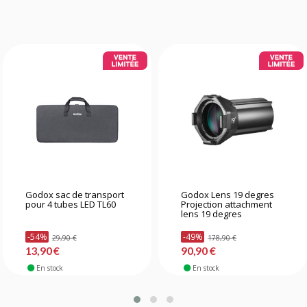
Godox sac de transport
Godox Lens 19 degres
pour 4 tubes LED TL60
Projection attachment
lens 19 degres
-54%
-49%
29,90 €
178,90 €
13,90 €
90,90 €
En stock
En stock