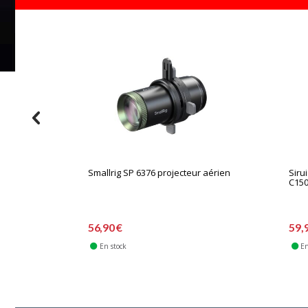
Smallrig SP 6376 projecteur aérien
Siru
C15
56,90 €
59,
En stock
En