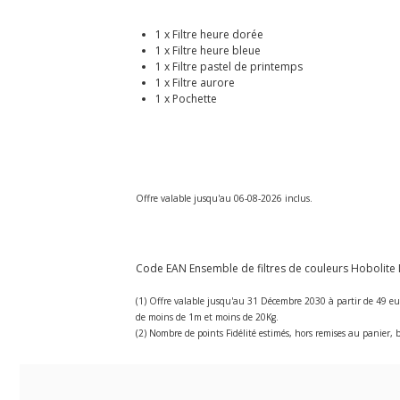
1 x Filtre heure dorée
1 x Filtre heure bleue
1 x Filtre pastel de printemps
1 x Filtre aurore
1 x Pochette
Offre valable jusqu'au 06-08-2026 inclus.
Code EAN Ensemble de filtres de couleurs Hobolite I
(1) Offre valable jusqu'au 31 Décembre 2030 à partir de 49 eu
de moins de 1m et moins de 20Kg.
(2) Nombre de points Fidélité estimés, hors remises au panier, b