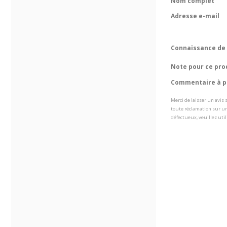
Nom complet
Adresse e-mail
Connaissance de 
Note pour ce pro
Commentaire à pr
Merci de laisser un avis
toute réclamation sur un
défectueux, veuillez util