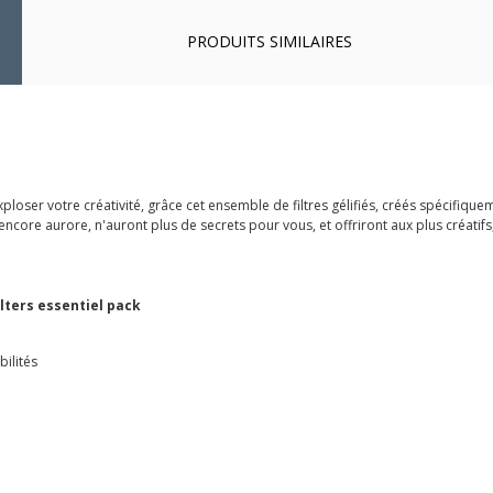
PRODUITS SIMILAIRES
xploser votre créativité, grâce cet ensemble de filtres gélifiés, créés spécifique
core aurore, n'auront plus de secrets pour vous, et offriront aux plus créatifs,
filters essentiel pack
ilités