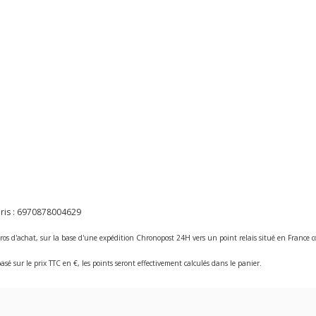
ris :
6970878004629
ros d'achat, sur la base d'une expédition Chronopost 24H vers un point relais situé en Franc
asé sur le prix TTC en €, les points seront effectivement calculés dans le panier.