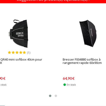
(1)
i QR40 mini softbox 40cm pour
Bresser F004880 softbox à
0X
rangement rapide 60x90cm
90 €
64,90 €
 stock
En stock