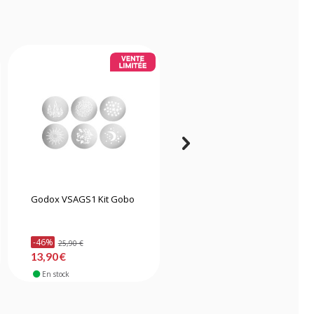
Godox VSAGS1 Kit Gobo
Godox Lens 36 degres
Projection attachment
lens 36 degres
-46%
-45%
25,90 €
186,90 €
13,90 €
101,90 €
En stock
En stock