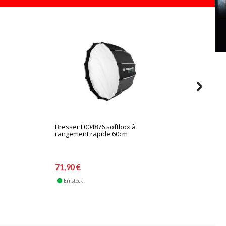
Bresser F004876 softbox à
Westco
rangement rapide 60cm
extensi
71,90 €
69,90 
En stock
Nouveau