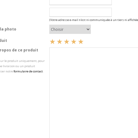
(Votre adresse e-mail n'est ni communiquée à un tiers ni affichée
la photo
duit
opos de ce produit
 sur le produit uniquement, pour
e livraison ou un produit
iser notre
formulaire de contact
.