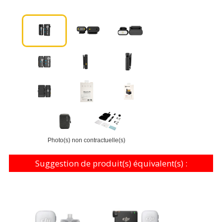
Photo(s) non contractuelle(s)
Suggestion de produit(s) équivalent(s) :