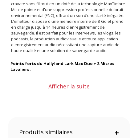
cravate sans fil tout-en-un doté de la technologie MaxTimbre
Mic de pointe et d'une suppression professionnelle du bruit
environnemental (ENC), offrant un son d'une clarté inégalée.
L'émetteur dispose d'une mémoire interne de 8 Go et prend
en charge jusqu'à 14 heures d'enregistrement de
sauvegarde. Il est parfait pour les interviews, les vlogs, les
podcasts, la production audiovisuelle et toute application
d'enregistrement audio nécessitant une capture audio de
haute qualité et une solution de sauvegarde audio.
Points forts du Hollyland Lark Max Duo + 2 Micros
Lavaliers :
Afficher la suite
Qualité audio studio avec la technologie MaxTimbre Mic
Portée de 250m
Stockage interne de 8 Go pour 14 heures
d'enregistrement
Autonomie de 22 heures
Annulation professionnelle du bruit environnemental
(ENC)
Produits similaires
+
Ecran AMOLED