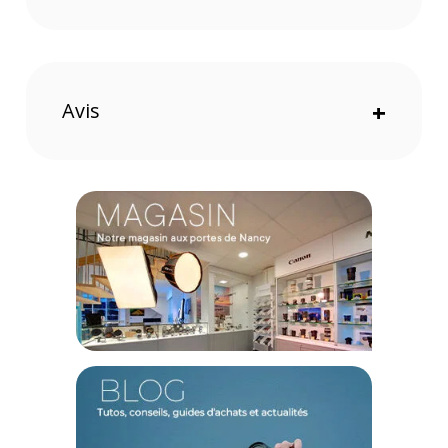
Qualité audio studio avec la technologie MaxTimbre Mic
La technologie MaxTimbre Mic du LARK MAX définit une
nouvelle norme en capturant chaque détail et nuance avec
Avis
+
une clarté exceptionnelle. Avec une fréquence
d'échantillonnage de 48 kHz, une profondeur de bits de 24
bits, un rapport signal/bruit de 70 dB et une pression
acoustique maximale de 128 dB, il offre des performances
impressionnantes.
Technologie de microphone inédite dans l'industrie
La technologie MaxTimbre Mic est une conception de
microphone à membrane multicouche qui optimise
l'enregistrement vocal pour des résultats nets et clairs. La
structure acoustique multicouche élimine efficacement les
résonances indésirables et offre des fonctionnalités
supérieures d'isolation des vibrations et de protection contre
le vent.
Annulation avancée du bruit environnemental (ENC)
Le LARK MAX utilise une technologie ENC avancée pour