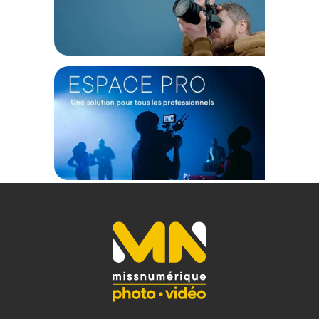
détecter et réduire les bruits environnants, garantissant une
qualité audio cristalline et sans distorsion, même dans des
environnements bruyants. L'activation/désactivation de l'ENC
est facilement réalisable depuis l'émetteur ou le récepteur.
Stockage intégré de 8 Go pour l'enregistrement de
sauvegarde
Le LARK MAX dispose d'une mémoire interne de 8 Go qui
permet d'enregistrer jusqu'à 14 heures d'audio au format
WAV non compressé et sans perte. Les fichiers
d'enregistrement sont stockés dans l'émetteur, offrant ainsi
une solution de sauvegarde audio pratique.
Autonomie de 22 heures
Avec une autonomie de 22 heures et un étui de charge
compact, le LARK MAX vous permet de profiter d'aventures
d'enregistrement pratiquement illimitées sans vous soucier
de la batterie. L'émetteur offre une durée de fonctionnement
d'environ 7,5 heures, qui peut être étendue à 22 heures avec
un étui de charge entièrement chargé. Le récepteur peut
fonctionner jusqu'à 9 heures et peut être chargé et utilisé
simultanément.