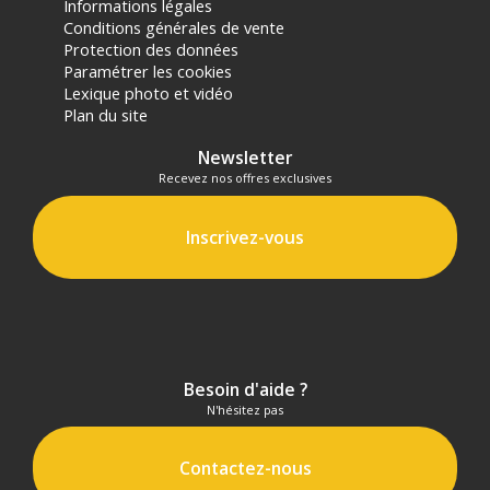
Informations légales
Format audio enregistré : WAV 48 kHz/24-bit
Conditions générales de vente
Temps d'enregistrement : 14 heures
Protection des données
Temps de recharge : <2 heures
Paramétrer les cookies
Autonomie de l'émetteur : 7,5 heures
Lexique photo et vidéo
Poids de l'émetteur : 33g
Plan du site
Dimensions : 48,5mm x 30,3mm x 19,37mm
Newsletter
RECEPTEUR
Recevez nos offres exclusives
Installation : Clip ceinture + clip magnétique
Dimensions : 58mm x 40,83mm x 23,17mm
Inscrivez-vous
Poids : 60g
Ecran AMOLED : Oui
Connexions : Sortie Jack 3,5mm / Sortie Casque Jack 3,5mm /
1 port de recharge-mise à jour
Gain : -10 +10 dB
Alimentation : Batterie intégrée rechargeable 530 mAh
Autonomie : 9h
Besoin d'aide ?
Temps de recharge : 2h
N'hésitez pas
BOITIER DE CHARGEMENT
Contactez-nous
Dimensions : 115mm x 46mm x 63mm