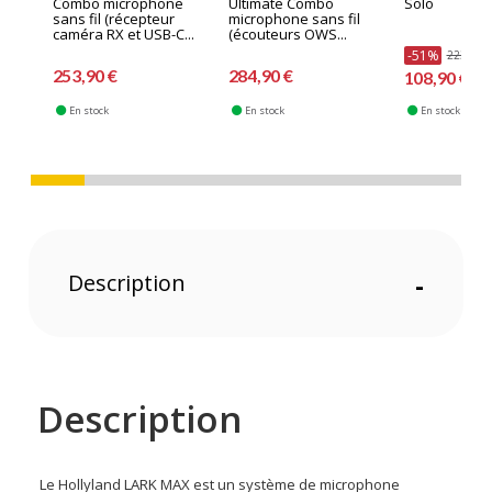
Combo microphone
Ultimate Combo
Solo
sans fil (récepteur
microphone sans fil
caméra RX et USB-C...
(écouteurs OWS...
-51%
223,90 
253,90 €
284,90 €
108,90 €
En stock
En stock
En stock
Description
-
Description
Le Hollyland LARK MAX est un système de microphone