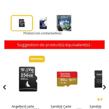
Photo(s) non contractuelle(s)
Suggestion de produit(s) équivalent(s) :
Angelbird carte
Sandisk Carte
Sandisk Cart