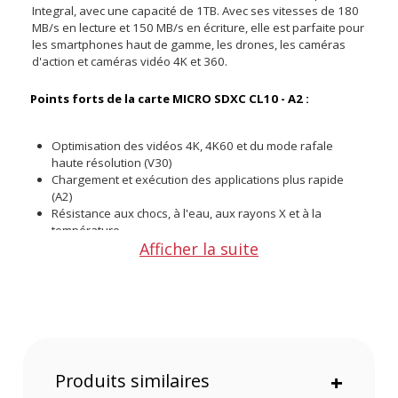
Integral, avec une capacité de 1TB. Avec ses vitesses de 180
MB/s en lecture et 150 MB/s en écriture, elle est parfaite pour
les smartphones haut de gamme, les drones, les caméras
d'action et caméras vidéo 4K et 360.
Points forts de la carte MICRO SDXC CL10 - A2 :
Optimisation des vidéos 4K, 4K60 et du mode rafale
haute résolution (V30)
Chargement et exécution des applications plus rapide
(A2)
Résistance aux chocs, à l'eau, aux rayons X et à la
température
Afficher la suite
Spécification UHS-1, U3
Caractéristiques de la carte 1TB MICRO SDXC CL10
180MB/s en lecture, 150MB/s en écriture - A2 :
GENERAL
Type de carte : Carte MICRO SD
Produits similaires
+
capacité : 1TB