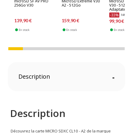
microSD SF AV PRO
MicroSD Extreme V30
MicroSD Extr
256Go V30
A2 - 512Go
V30 - 512Go 
Adaptateur 
-33%
149,90 
139,90 €
159,90 €
99,90 €
En stock
En stock
En stock
Description
-
Description
Découvrez la carte MICRO SDXC CL10 - A2 de la marque