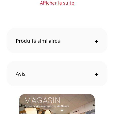
Afficher la suite
Diaphragme à 9 lamelles
Compatible avec les caméras 8K
Produits similaires
+
Avis
+
Une excellente qualité optique
L'objectif se compose de
11 éléments réunis en 9 groupes
.
Il y a un élément à très faible dispersion, un élément
asphérique et quatre éléments à indices de réfraction
élevés. Cette composition permet de lutter contre les
différentes formes d'aberration. La distorsion est inférieure à
0,5 %.