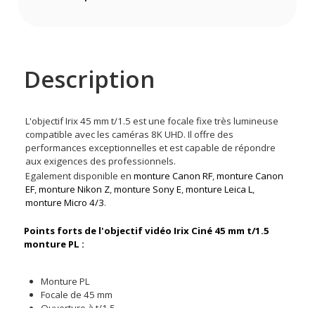
Description
L'objectif Irix 45 mm t/1.5 est une focale fixe très lumineuse
compatible avec les caméras 8K UHD. Il offre des
performances exceptionnelles et est capable de répondre
aux exigences des professionnels.
Egalement disponible en
monture Canon RF
,
monture Canon
EF
,
monture Nikon Z
,
monture Sony E
,
monture Leica L
,
monture Micro 4/3
.
Points forts de l'objectif vidéo Irix Ciné 45 mm t/1.5
monture PL :
Monture PL
Focale de 45 mm
Ouverture à t/1.5