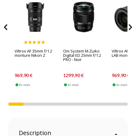
Viltrox AF 35mm f/1.2
Om System M.Zuiko
Viltrox AF 35
monture Nikon Z
Digital ED 25mm f/1.2
LAB monture 
PRO - Noir
969,90 €
1299,90 €
969,90 €
En stock
En stock
En stock
Description
-