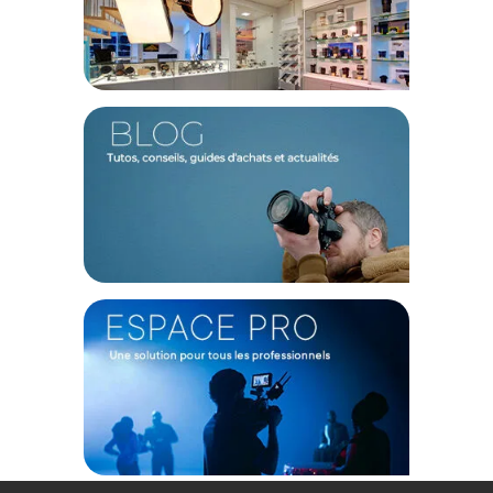
Objectif ultra lumineux et bokeh artistique
L'objectif a une ouverture maximale à
t/1.5
. Cela vous
permettra de travailler dans des conditions de faible
luminosité et avec de très faibles profondeurs de champ. Le
diaphragme se compose de
9 lamelles
. Vous obtenez ainsi
un bokeh délicat.
Une conception moderne et ergonomique
L'objectif reprend le design de la gamme Irix Cine pour le
positionnement des bagues. Si vous disposez déjà d'un
objectif de la gamme, vous n'aurez aucun mal à le prendre
en main. Les bagues sont parfaitement intégrées à l'objectif
afin d'améliorer le maniement. L'objectif est équipé d'une
monture magnétique pour l'installation du pare-soleil
réversible.
Une conception robuste
Les inscriptions sont gravées au laser. Elles sont aussi
couvertes d'une peinture UV, ce qui les rends visibles en
conditions de faible luminosité. L'objectif est conçu en
alliage
d'aluminium
. Il peut résister aux conditions de température
extrêmes. Des
joints en caoutchouc
sont placés sur les