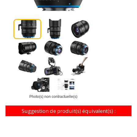
Photo(s) non contractuelle(s)
Suggestion de produit(s) équivalent(s) :