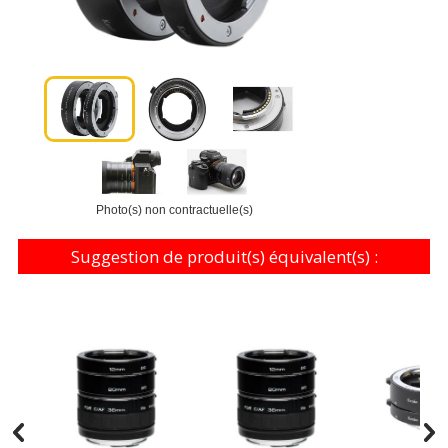
Photo(s) non contractuelle(s)
Suggestion de produit(s) équivalent(s) :