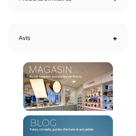
vidéo 8K RAW sans perte d'images.
Sa construction robuste, résistante aux chocs et aux
vibrations, assure une fiabilité à toute épreuve, même dans
des conditions de tournage difficiles.
Avis
+
Caractéristiques de la carte CFexpress Lexar TYPE-B
W1000/R1750 GOLD :
GÉNÉRAL
Capacité : 128 Go
Interface : PCIe 3.0 x2
Format : CFexpress Type B
PERFORMANCES
Vitesse de lecture : jusqu'à 1750 Mo/s
Vitesse d'écriture : jusqu'à 1500 Mo/s
Vitesse d'écriture soutenue minimale : 1000 Mo/s
CONTENU DU CARTON
1 x Carte CFexpress Lexar TYPE-B W1000/R1750 GOLD
Offre valable jusqu'au 08-08-2026 inclus.