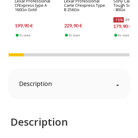
Lexar Professional
Lexar Professional
Sony Carte C
CFExpress type A
Carte CFexpress Type
Tough Série 
160Go Gold
B 256Go
- 80Go
-18%
219,90 
199,90 €
229,90 €
179,90 €
En stock
En stock
En stock
Description
-
Description