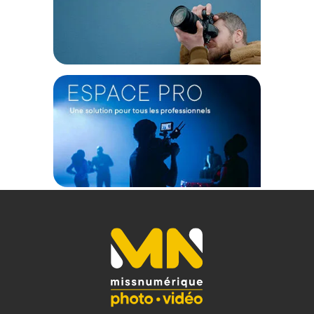
Code EAN Lexar carte cfexpress TYPE-B W1000/R1750 GOLD -
Carte CFExpress - Achat et prix :
843367128808
(1) Offre valable jusqu'au 31 Décembre 2030 à partir de 49 euros
d'achat, sur la base d'une expédition Chronopost 24H vers un point
relais situé en France continentale uniquement, valable uniquement
sur les produits de moins de 1m et moins de 20Kg.
(2) Sous réserve d'éligibilité.
(3) Nombre de points Fidélité estimés, hors remises au panier, basé
sur le prix TTC en €, les points seront effectivement calculés dans le
panier.