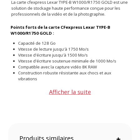
La carte cfexpress Lexar TYPE-B W1000/R1750 GOLD est une
solution de stockage haute performance conçue pour les
professionnels de la vidéo et de la photographie.
Points forts de la carte CFexpress Lexar TYPE-B
W1000/R1750 GOLD :
Capacité de 128 Go
Vitesse de lecture jusqu'à 1750 Mo/s
Vitesse d'écriture jusqu'à 1500 Mo/s
Vitesse d'écriture soutenue minimale de 1000 Mo/s
Compatible avec la capture vidéo 8K RAW
Construction robuste résistante aux chocs et aux
vibrations
Afficher la suite
La carte CFexpress Lexar TYPE-B W1000/R1750 GOLD offre
des performances exceptionnelles pour les professionnels
de l'image. Avec une capacité de 128 Go, elle permet des
séances de prise de vue prolongées sans interruption. Ses
vitesses importantes - lecture jusqu'à 1750 Mo/s, écriture
jusqu'à 1500 Mo/s, et une vitesse d'écriture soutenue
Produits similaires
+
minimale de 1000 Mo/s - en font un outil idéal pour la capture