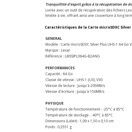
Tranquillité d'esprit grâce à la récupération de 
Livrée avec un outil de récupération des fichiers Le
limitée à vie, offrant ainsi une couverture à long te
Caractéristiques de la Carte microSDXC Silver
GENERAL
Modèle : Carte microSDXC Silver Plus UHS-1 64 Go
Marque : Lexar
Référence : LMSSIPL064G-B2ANG
PERFORMANCES
Capacité : 64 Go
Classe de vitesse : UHS-1 (U3), V30
Vitesse de lecture : Jusqu'à 205MB/s
Vitesse d'écriture : Jusqu'à 150MB/s
PHYSIQUE
Température de fonctionnement : -25°C à 85°C
Température de stockage : -40°C à 85°C
Dimensions (LxlxH) : 1,09 x 1,50 x 0,10 cm
Poids : 0,2551 g