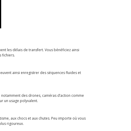
nt les délais de transfert. Vous bénéficiez ainsi
 fichiers.
peuvent ainsi enregistrer des séquences fluides et
ils, notamment des drones, caméras d’action comme
ur un usage polyvalent.
nétisme, aux chocs et aux chutes. Peu importe où vous
lus rigoureux.