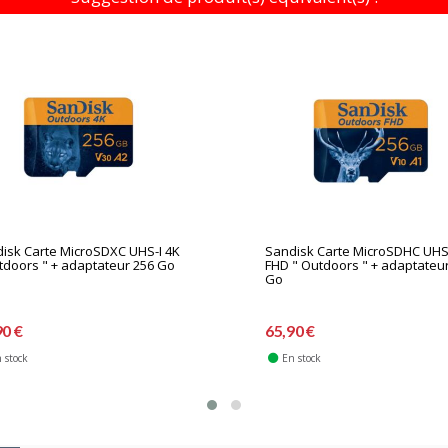
isk Carte MicroSDXC UHS-I 4K
Sandisk Carte MicroSDHC UHS
tdoors " + adaptateur 256 Go
FHD " Outdoors " + adaptateu
Go
90 €
65,90 €
 stock
En stock