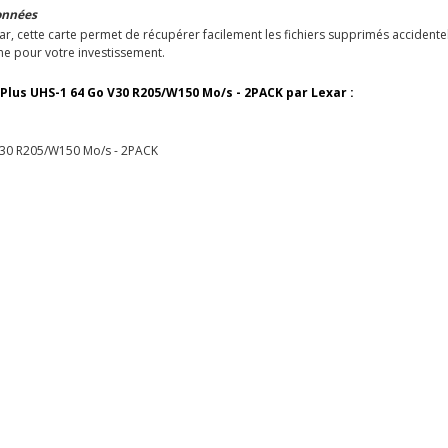
données
xar, cette carte permet de récupérer facilement les fichiers supprimés accidentel
rme pour votre investissement.
 Plus UHS-1 64 Go V30 R205/W150 Mo/s - 2PACK par Lexar :
 V30 R205/W150 Mo/s - 2PACK