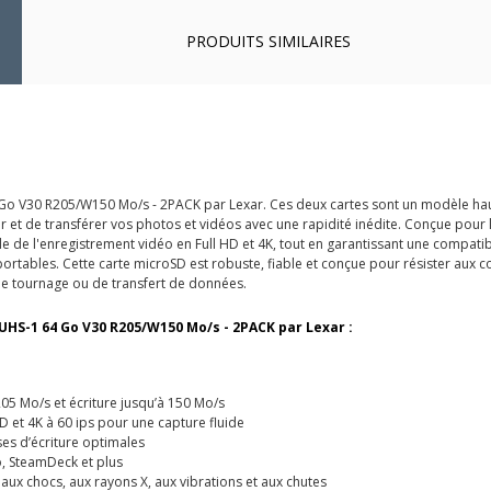
PRODUITS SIMILAIRES
 Go V30 R205/W150 Mo/s - 2PACK par Lexar. Ces deux cartes sont un modèle hau
 et de transférer vos photos et vidéos avec une rapidité inédite. Conçue pour 
e de l'enregistrement vidéo en Full HD et 4K, tout en garantissant une compatibi
rtables. Cette carte microSD est robuste, fiable et conçue pour résister aux con
 de tournage ou de transfert de données.
 UHS-1 64 Go V30 R205/W150 Mo/s - 2PACK par Lexar :
205 Mo/s et écriture jusqu’à 150 Mo/s
 et 4K à 60 ips pour une capture fluide
ses d’écriture optimales
o, SteamDeck et plus
, aux chocs, aux rayons X, aux vibrations et aux chutes