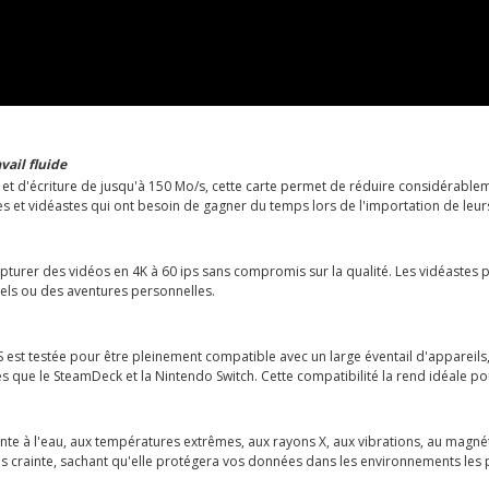
vail fluide
et d'écriture de jusqu'à 150 Mo/s, cette carte permet de réduire considérableme
s et vidéastes qui ont besoin de gagner du temps lors de l'importation de leurs
capturer des vidéos en 4K à 60 ips sans compromis sur la qualité. Les vidéastes 
nels ou des aventures personnelles.
S est testée pour être pleinement compatible avec un large éventail d'appare
es que le SteamDeck et la Nintendo Switch. Cette compatibilité la rend idéale po
stante à l'eau, aux températures extrêmes, aux rayons X, aux vibrations, au mag
s crainte, sachant qu'elle protégera vos données dans les environnements les p