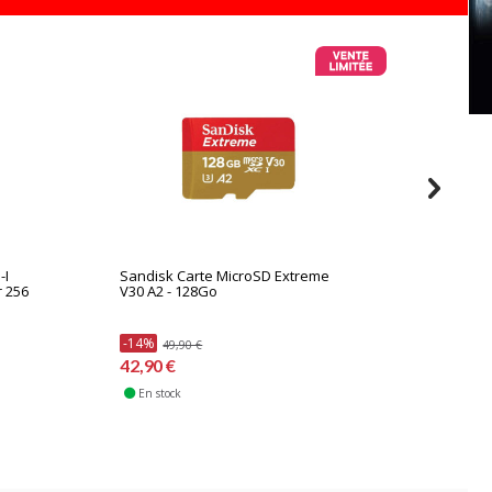
-I
Sandisk Carte MicroSD Extreme
Sandisk
r 256
V30 A2 - 128Go
128Go
-14%
49,90 €
53,90 
42,90 €
En stock
Sur comm