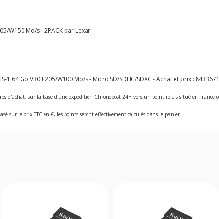
205/W150 Mo/s - 2PACK par Lexar
HS-1 64 Go V30 R205/W100 Mo/s - Micro SD/SDHC/SDXC - Achat et prix :
843367
ros d'achat, sur la base d'une expédition Chronopost 24H vers un point relais situé en Franc
asé sur le prix TTC en €, les points seront effectivement calculés dans le panier.