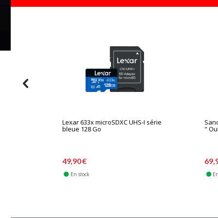
Lexar 633x microSDXC UHS-I série
Sand
bleue 128 Go
" Ou
49,90 €
69,
En stock
En