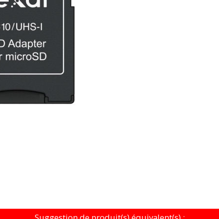
Suggestion de produit(s) équivalent(s) :