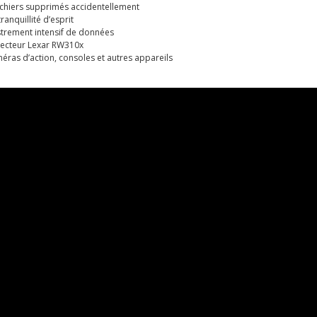
fichiers supprimés accidentellement
anquillité d’esprit
istrement intensif de données
lecteur Lexar RW310x
méras d’action, consoles et autres appareils