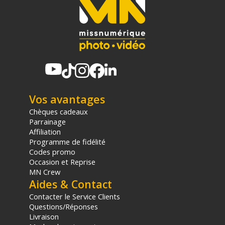
(1) Offre valable jusqu'au 31 Décembre 2030 à partir de 49 euros
d'achat, sur la base d'une expédition Chronopost 24H vers un point
relais situé en France continentale uniquement, valable uniquement
sur les produits de moins de 1m et moins de 20Kg.
(2) Sous réserve d'éligibilité.
(3) Nombre de points Fidélité estimés, hors remises au panier, basé
sur le prix TTC en €, les points seront effectivement calculés dans le
panier.
Vos avantages
Chèques cadeaux
Parrainage
Affiliation
Programme de fidélité
Codes promo
Occasion et Reprise
MN Crew
Aides & Contact
Contacter le Service Clients
Questions/Réponses
Livraison