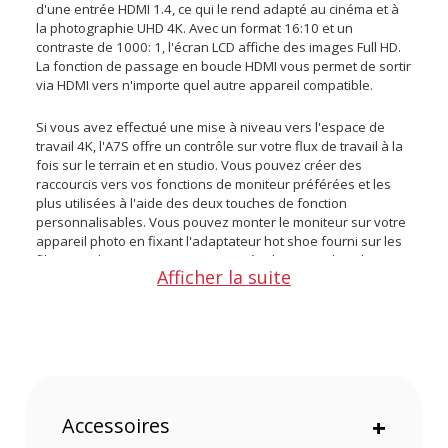
d'une entrée HDMI 1.4, ce qui le rend adapté au cinéma et à
la photographie UHD 4K. Avec un format 16:10 et un
contraste de 1000: 1, l'écran LCD affiche des images Full HD.
La fonction de passage en boucle HDMI vous permet de sortir
via HDMI vers n'importe quel autre appareil compatible.
Si vous avez effectué une mise à niveau vers l'espace de
travail 4K, l'A7S offre un contrôle sur votre flux de travail à la
fois sur le terrain et en studio. Vous pouvez créer des
raccourcis vers vos fonctions de moniteur préférées et les
plus utilisées à l'aide des deux touches de fonction
personnalisables. Vous pouvez monter le moniteur sur votre
appareil photo en fixant l'adaptateur hot shoe fourni sur les
filetages de 1/4"-20. Vous pouvez également utiliser le trou
Afficher la suite
VESA 75 à l'arrière pour attacher l'A7S à d'autres supports.
Code temporel, YRGB en colonnes, zoom de pixel,
vectorscope, indicateurs de niveau audio, crête, fausse
couleur, histogramme, exposition, champs de contrôle,
barres de couleur, pixel à pixel et image inversée font partie
des fonctions avancées offertes par ce moniteur !
Accessoires
+
Caractéristiques du moniteur 7" LILLIPUT A7S :