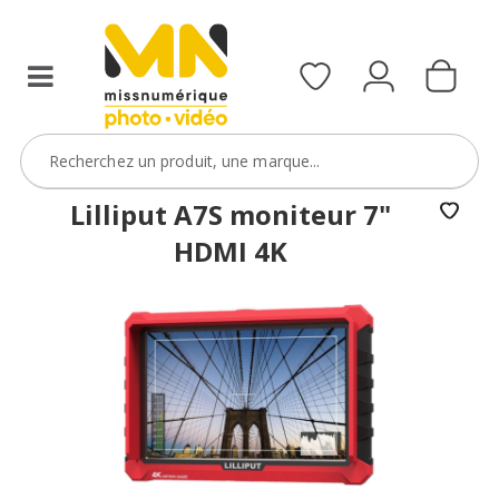
Sony
FX5
avec
le
code
FXVIDEO15
VOIR L'OFFRE
Lilliput A7S moniteur 7"
HDMI 4K