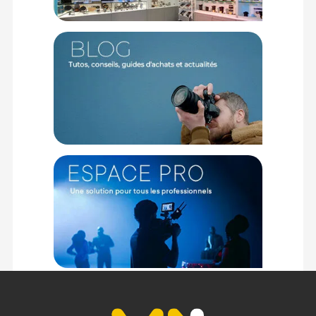
PHYSIQUE
Dimensions : 18,2 x 2,1 x 12,4 cm
Poids : 320 g
INCLUS DANS LE KIT
1 x câble HDMI
1 x pare-soleil
1 x rotule métal
1 x Alimentation secteur
1 x Plaque Batterie NP-F (batterie non fournie)
Offre valable jusqu'au 07-08-2026 inclus.
Code EAN Lilliput A7S | Moniteur 7" 4K :
6950821601440
Garantie 2 ans