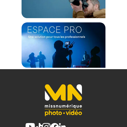
Température de fonctionnement : -30 à 60 degrés
Longueur fermé : 51,5cm
Poids : 0,8Kg
Coloris : Noir ; Rouge
CONTENU DU CARTON :
1x Perche en fibre de carbone
Offre valable jusqu'au 07-08-2026 inclus.
Code EAN Perche en fibre de carbone Manfrotto Fast
GimBoom :
8024221709018
Garantie 2 ans
(1) Offre valable jusqu'au 31 Décembre 2030 à partir de 49 euros
d'achat, sur la base d'une expédition Chronopost 24H vers un point
relais situé en France continentale uniquement, valable uniquement
sur les produits de moins de 1m et moins de 20Kg.
(2) Sous réserve d'éligibilité.
(3) Nombre de points Fidélité estimés, hors remises au panier, basé
sur le prix TTC en €, les points seront effectivement calculés dans le
panier.