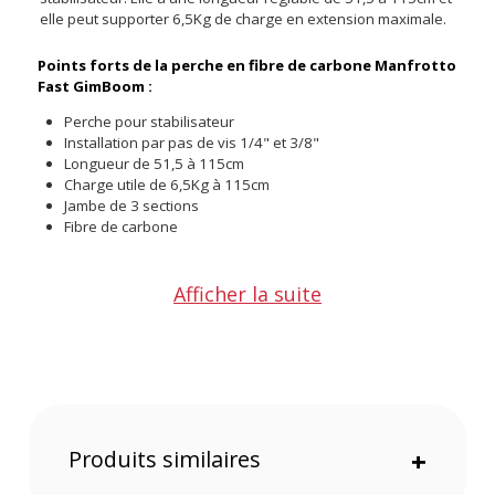
elle peut supporter 6,5Kg de charge en extension maximale.
Points forts de la perche en fibre de carbone Manfrotto
Fast GimBoom :
Perche pour stabilisateur
Installation par pas de vis 1/4" et 3/8"
Longueur de 51,5 à 115cm
Charge utile de 6,5Kg à 115cm
Jambe de 3 sections
Fibre de carbone
Installation de l'équipement
Afficher la suite
Cette perche vous aide à atteindre des zones difficiles
d'accès avec votre stabilisateur. Le gimbal se monte via une
fixation 1/4" ou 3/8". La longueur est réglable de 51,5 à
115cm. Lorsqu'elle est configurée en 115cm, elle peut
supporter 6,5Kg de charge. Sur le dessus, trois connecteurs
sont placés à 120 degrés d'écart. Vous pourrez donc monter
des accessoires GimBoom
(en option).
Produits similaires
+
Conception