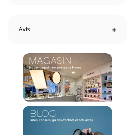
Conçue en fibre de carbone, la perche a un poids léger de
800 grammes. La jambe est divisée en 3 sections. Le
verrouillage est assuré par le système Fast qui fonctionne
par rotation. Les sections se verrouillent facilement et
rapidement pour que vous puissiez étendre la longueur à
Avis
+
tout moment.
Une garantie de 8 ans supplémentaire vous est offerte par
Manfrotto en vous inscrivant sur leur site internet.
Caractéristiques de la perche en fibre de carbone
Manfrotto Fast GimBoom :
TECHNIQUE
Nombre de sections : 3
Longueur : 51,5 à 115cm
Charge utile : 6,5Kg
Installation de l'équipement : Pas de vis 1/4 pouce ; Pas de
vis 3/8 pouce
Diamètre de jambe ; 29,2mm ; 24,8mm ; 20,4mm
Verrouillage des sections : Blocage rotatif
PHYSIQUE
Matériau : Fibre de carbone