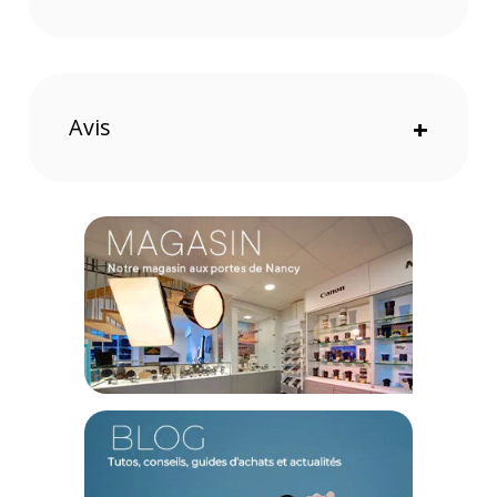
Diamètre du filtre : 77 mm
Dimensions : 85.5 x 110.5 mm
Poids : 755 g
Pare-soleil HB-31, bouchon avant LC-77, bouchon arrière LF-1
et étui souple CL-1120 fournis.
Avis
+
Offre valable jusqu'au 07-08-2026 inclus.
Code EAN NIKON AF-S DX 17-55 mm f/2.8GIF ED :
018208021475