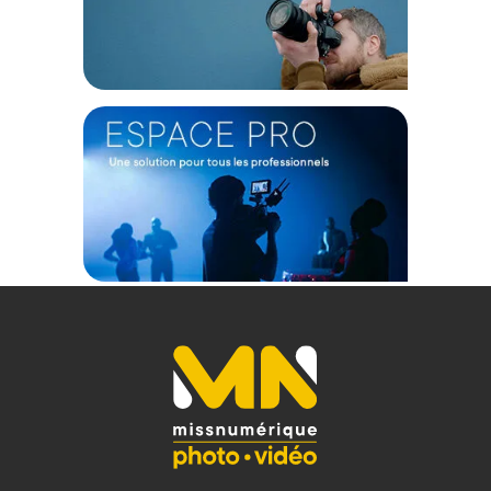
(1) Offre valable jusqu'au 31 Décembre 2030 à partir de 49 euros
d'achat, sur la base d'une expédition Chronopost 24H vers un point
relais situé en France continentale uniquement, valable uniquement
sur les produits de moins de 1m et moins de 20Kg.
(2) Sous réserve d'éligibilité.
(3) Nombre de points Fidélité estimés, hors remises au panier, basé
sur le prix TTC en €, les points seront effectivement calculés dans le
panier.