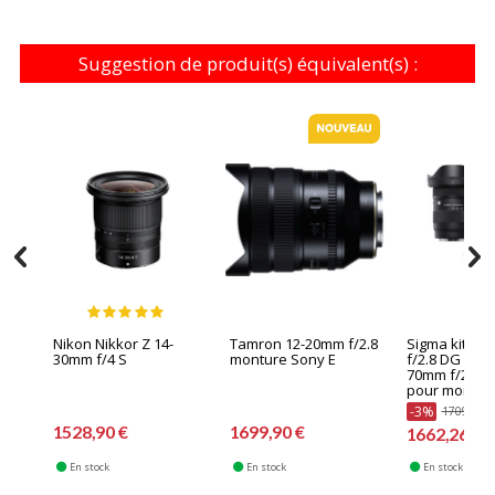
Suggestion de produit(s) équivalent(s) :
Nikon Nikkor Z 14-
Tamron 12-20mm f/2.8
Sigma kit 16
30mm f/4 S
monture Sony E
f/2.8 DG DN +
70mm f/2.8 
pour montur
-3%
1709,80 €
1528,90 €
1699,90 €
1662,26 €
En stock
En stock
En stock