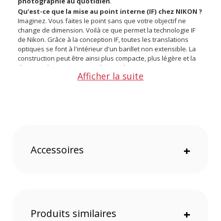
photographie au quotidien
.
Qu’est-ce que la mise au point interne (IF) chez NIKON
?
Imaginez. Vous faites le point sans que votre objectif ne
change de dimension. Voilà ce que permet la technologie IF
de Nikon. Grâce à la conception IF, toutes les translations
optiques se font à l'intérieur d'un barillet non extensible. La
construction peut être ainsi plus compacte, plus légère et la
distance de mise au point plus proche.
Afficher la suite
Points forts du NIKON AF-S DX 17-55 mm f/2.8GIF ED
:
Zoom-Nikkor de qualité professionnelle pour reflex
numériqueAngle de champ équivalent à celui d'un zoom
25.5-82.5 mm en format 24x36
Trois lentilles en verre ED minimisent l'aberration
chromatique. Résultat : une très haute résolution et un
contraste parfait
Accessoires
+
Le moteur "Silent Wave" (SWM), exclusivité Nikon, assure
une mise au point automatique ultra-rapide et silencieuse
Caractéristiques du NIKON AF-S DX 17-55 mm f/2.8GIF ED
:
Garantie 1 an
Construction optique (lentilles/groupes) : 14 (3 ED)/10
Produits similaires
+
Distance minimale de mise au point : 0.36 m