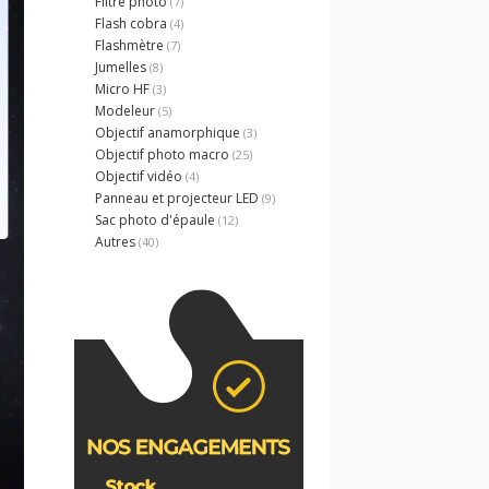
Filtre photo
(7)
Flash cobra
(4)
Flashmètre
(7)
Jumelles
(8)
Micro HF
(3)
Modeleur
(5)
Objectif anamorphique
(3)
Objectif photo macro
(25)
Objectif vidéo
(4)
Panneau et projecteur LED
(9)
Sac photo d'épaule
(12)
Autres
(40)