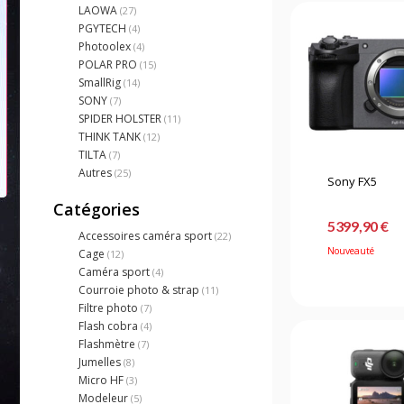
LAOWA
(27)
PGYTECH
(4)
Photoolex
(4)
POLAR PRO
(15)
SmallRig
(14)
SONY
(7)
SPIDER HOLSTER
(11)
THINK TANK
(12)
TILTA
(7)
Autres
(25)
Sony FX5
Catégories
5399,90 €
Accessoires caméra sport
(22)
Nouveauté
Cage
(12)
Caméra sport
(4)
Courroie photo & strap
(11)
Filtre photo
(7)
Flash cobra
(4)
Flashmètre
(7)
Jumelles
(8)
Micro HF
(3)
Modeleur
(5)