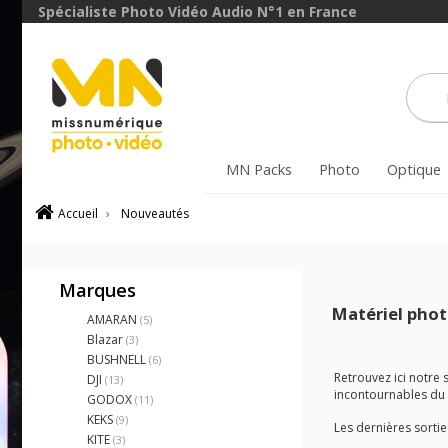
Spécialiste Photo Vidéo Audio N°1 en France
MN Packs
Photo
Optique
Accueil
›
Nouveautés
Marques
Matériel phot
AMARAN
(5)
Blazar
(3)
BUSHNELL
(6)
Retrouvez ici notre
DJI
(13)
incontournables du d
GODOX
(11)
KEKS
(9)
Les dernières sortie
KITE
(3)