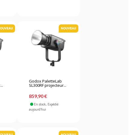
Godox PaletteLab
..
SL300RF projecteur...
859,90 €
En stock
, Expédié
aujourd'hui