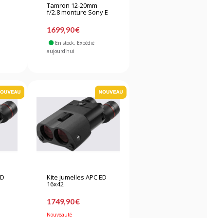
Tamron 12-20mm
f/2.8 monture Sony E
1699,90 €
En stock
, Expédié
aujourd'hui
ED
Kite jumelles APC ED
16x42
1749,90 €
Nouveauté