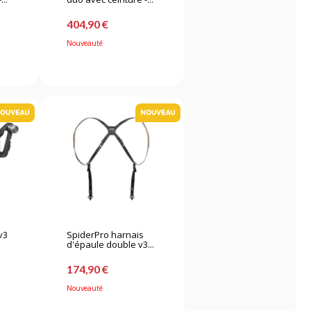
404,90 €
Nouveauté
v3
SpiderPro harnais
d'épaule double v3...
174,90 €
Nouveauté