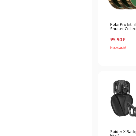
PolarPro kit fil
Shutter Collect
95,90 €
Nouveauté
Spider X Bac
kit v3