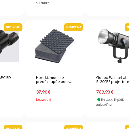
aujourd'hui
 APC ED
Hprc kit mousse
Godox PaletteLab
prédécoupée pour...
SL200RF projecteur.
37,90 €
769,90 €
Nouveauté
En stock
, Expédié
aujourd'hui