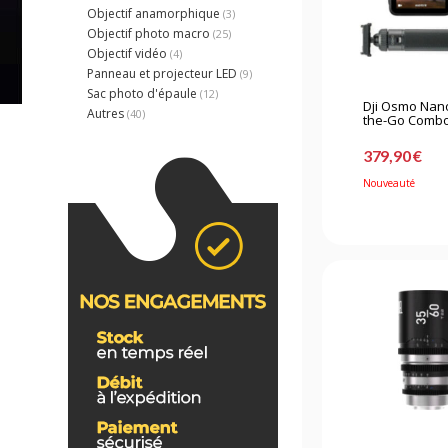
Objectif anamorphique
(3)
Objectif photo macro
(25)
Objectif vidéo
(4)
Panneau et projecteur LED
(9)
Sac photo d'épaule
(12)
Dji Osmo Nan
Autres
(40)
the-Go Comb
379,90 €
Nouveauté