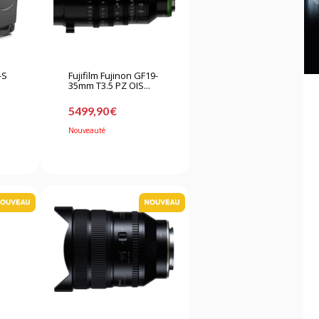
-S
Fujifilm Fujinon GF19-
35mm T3.5 PZ OIS...
5499,90 €
Nouveauté