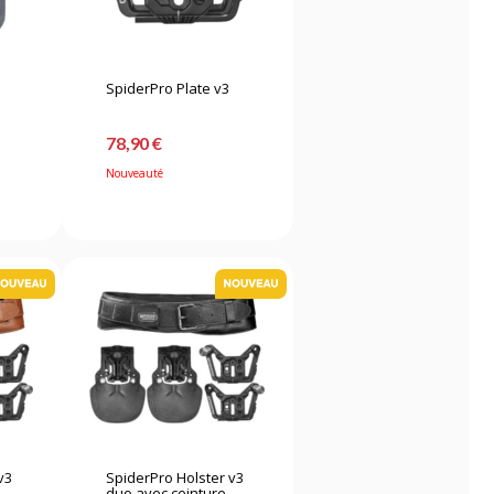
SpiderPro Plate v3
78,90 €
Nouveauté
v3
SpiderPro Holster v3
...
duo avec ceinture -...