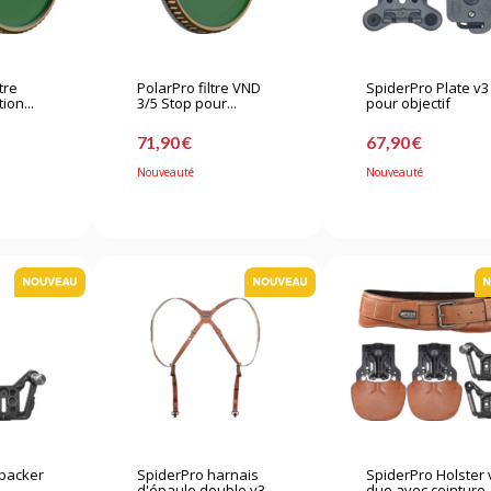
tre
PolarPro filtre VND
SpiderPro Plate v3
ion...
3/5 Stop pour...
pour objectif
71,90 €
67,90 €
Nouveauté
Nouveauté
kpacker
SpiderPro harnais
SpiderPro Holster 
d'épaule double v3...
duo avec ceinture -