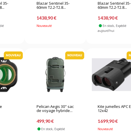
l 35-
Blazar Sentinel 35-
Blazar Sentinel 35-
...
60mm T2.2-T2.8...
60mm T2.2-T2.8...
1438,90 €
1438,90 €
dié
Nouveauté
En stock
, Expédié
aujourd'hui
de
Pelican Aegis 30" sac
Kite jumelles APC 
de voyage hybride...
12x42
499,90 €
1699,90 €
En stock
, Expédié
Nouveauté