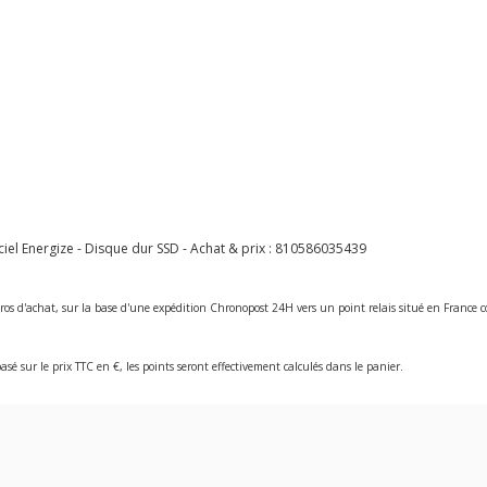
l Energize - Disque dur SSD - Achat & prix :
810586035439
ros d'achat, sur la base d'une expédition Chronopost 24H vers un point relais situé en Franc
asé sur le prix TTC en €, les points seront effectivement calculés dans le panier.