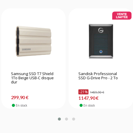
Samsung SSD T7 Shield
Sandisk Professional
1To Beige USB-C disque
SSD G-Drive Pro - 2 To
dur
-21%
1459,90 €
299,90 €
1147,90 €
En stock
En stock