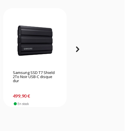
Samsung SSD T7 Shield
Sandisk Professional
2To Noir USB-C disque
SSD G-Drive - 2 To
dur
-20%
399,90 €
499,90 €
319,90 €
En stock
En stock