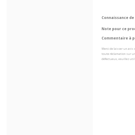
Connaissance de 
Note pour ce pro
Commentaire à pr
Merci de laisser un avis
toute réclamation sur un
défectueux, veuillez util