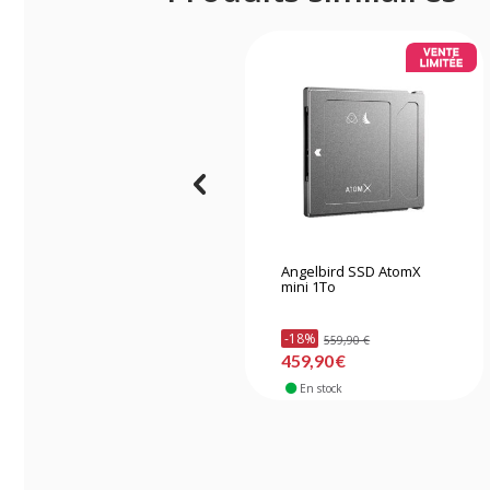
Angelbird SSD AtomX
mini 1To
-18%
559,90 €
459,90 €
En stock