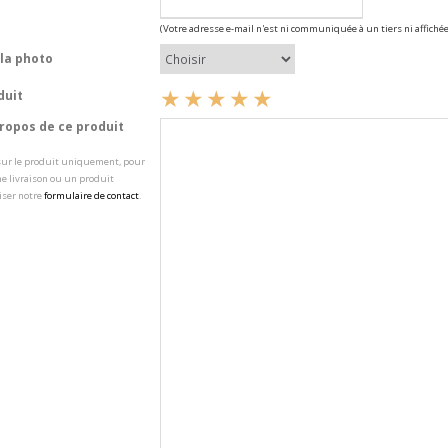
(Votre adresse e-mail n'est ni communiquée à un tiers ni affichée
la photo
duit
opos de ce produit
 sur le produit uniquement, pour
e livraison ou un produit
iser notre
formulaire de contact
.