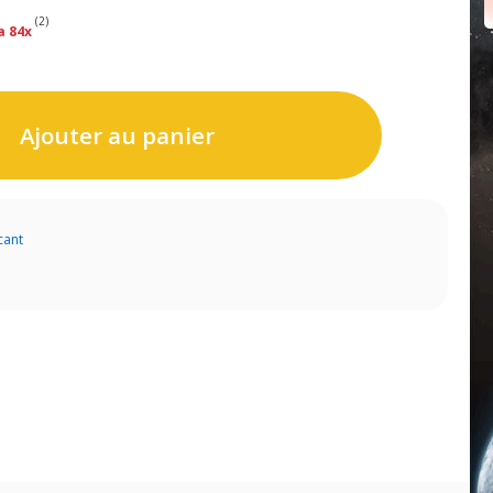
(2)
a 84x
Ajouter au panier
cant