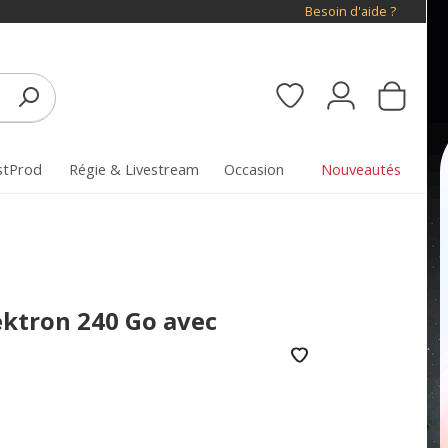
Besoin d'aide ?
stProd
Régie & Livestream
Occasion
Nouveautés
ektron 240 Go avec