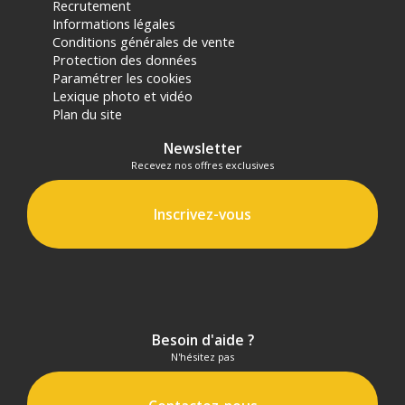
Recrutement
(3) Nombre de points Fidélité estimés, hors remises au panier, basé
Informations légales
sur le prix TTC en €, les points seront effectivement calculés dans le
Conditions générales de vente
panier.
Protection des données
Paramétrer les cookies
Lexique photo et vidéo
Plan du site
Newsletter
Recevez nos offres exclusives
Inscrivez-vous
Besoin d'aide ?
N'hésitez pas