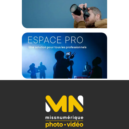
Systèmes d'Exploitations:
Système d'Exploitation Compatibles : MacOS, Windows, Linux,
Androïd, Chrome, IPad selon les versions
Compatibilité MacOS : 10.13 High Sierre, 10.14 Mojave, 10.15
Catalina, 11x Big sur, 12x Monterrey, 13x Ventura, 14x
Sonoma
Compatibilité Windows : Windows 10 (64 bits), Windows
Server (2016,2022), Windows 11
Autres Compatibilités : Linux, iPadOS (13, 14, 15, 16, 17), iOS
(16,17), Androïd 13x
Composition Matériel :
Alimentation : Par Bus
Indicateur d'Alimentation : Voyant
Température de Fonctionnement : 5° à 35°
Température de Stockage : -20° à 60°
Matériaux : Aluminium
Couleur : Argent
Dimensions : 1.2 X 7.1 X 3.8 cm