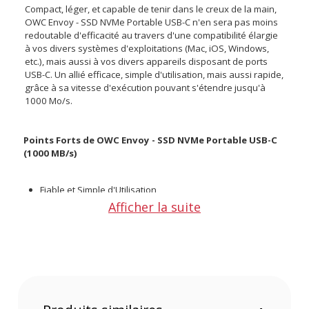
Compact, léger, et capable de tenir dans le creux de la main,
OWC Envoy - SSD NVMe Portable USB-C n'en sera pas moins
redoutable d'efficacité au travers d'une compatibilité élargie
à vos divers systèmes d'exploitations (Mac, iOS, Windows,
etc.), mais aussi à vos divers appareils disposant de ports
USB-C. Un allié efficace, simple d'utilisation, mais aussi rapide,
grâce à sa vitesse d'exécution pouvant s'étendre jusqu'à
1000 Mo/s.
Points Forts de OWC Envoy - SSD NVMe Portable USB-C
(1000 MB/s)
Fiable et Simple d'Utilisation
Ultra Compact et tenant dans la paume de la main
Afficher la suite
Robuste, Rapide, et doté d'une vitesse de 1000 Mo/s
Connectivité élargie via câble USB-C
Compatibilité enrichie avec les systèmes Mac, iOS,
Windows, Linux, etc.