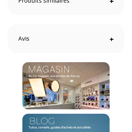
Produits similaires
+
Avis
+
Caractéristiques de OWC Envoy - SSD NVMe Portable
USB-C (1000 MB/s)
Capacité : 1 To
Mécanisme d'Entrainement : Disque SSD OWC Aura Pro IV 4.0
(1To)
Taux de Transfert de Données : Jusqu'à 10 Gb/s (USB 3.2)
Format du Lecteur : APFS (pour Mac et iPad)
Interface de Stockage : NVMe M.2
Jeu de Puces : JMicron JMS 583
Port de l'Appareil : USB 3.2 Gen 2 (jusqu'à 10 Gb/s),
rétrocompatible USB 2.0 et 3.0
Exigence de l'Interface Hôte : USB-C ou USB-A