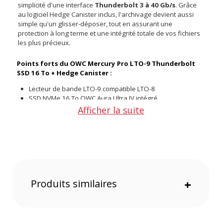
simplicité d'une interface
Thunderbolt 3 à 40 Gb/s
. Grâce
au logiciel Hedge Canister inclus, l'archivage devient aussi
simple qu'un glisser-déposer, tout en assurant une
protection à long terme et une intégrité totale de vos fichiers
les plus précieux.
Points forts du OWC Mercury Pro LTO-9 Thunderbolt
SSD 16 To + Hedge Canister :
Lecteur de bande LTO-9 compatible LTO-8
SSD NVMe 16 To OWC Aura Ultra IV intégré
Connectivité Thunderbolt 3 (40 Gb/s) avec 85W de charge
Afficher la suite
Logiciel Hedge Canister inclus pour un archivage intuitif
Vitesses de transfert jusqu'à 750 Mo/s en compressé
Baie d'extension pour disque SAS/SATA 2.5/3.5 po
Port DisplayPort 1.4 pour moniteur jusqu'à 8K
L'archivage simplifié en glisser-déposer
Produits similaires
+
Oubliez la complexité des anciens systèmes. Grâce au
format LTFS et au logiciel Canister de Hedge, les bandes LTO
sont reconnues comme un simple disque dur. Vous pouvez
glisser-déposer vos fichiers, et le logiciel crée des catalogues
pour chaque bande. Ces catalogues se montent comme des