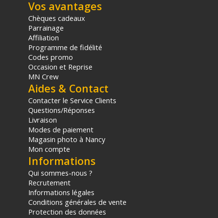
COMPATIBILITÉ
Vos avantages
Systèmes d'exploitation : macOS 11 à 15, Windows 10 ou
Chèques cadeaux
ultérieur, Windows Server 2022
Parrainage
Affiliation
ALIMENTATION
Programme de fidélité
Puissance fournie (port principal) : Jusqu'à 85W
Codes promo
Consommation électrique : 200 W
Occasion et Reprise
Tension d'entrée : 90 à 246 VAC, 50 / 60 Hz
MN Crew
Aides & Contact
PHYSIQUE
Contacter le Service Clients
Dimensions : 29,2 x 23,1 x 15,5 cm
Questions/Réponses
Poids : 5,5 kg
Livraison
Modes de paiement
CONTENU DU CARTON
Magasin photo à Nancy
1x OWC Mercury Pro LTO-9 boitier Thunderbolt avec SSD
Mon compte
16To
Informations
1x Logiciel Canister de Hedge
Qui sommes-nous ?
1x Cartouche de nettoyage
Recrutement
1x Câble Thunderbolt
Informations légales
Offre valable jusqu'au 08-08-2026 inclus.
Conditions générales de vente
Protection des données