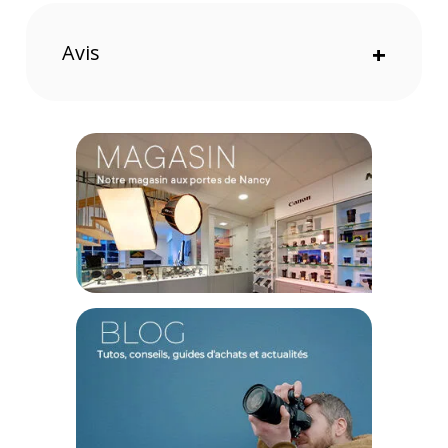
lecteurs réseau, vous permettant de rechercher des fichiers
sans même insérer la bande, préservant ainsi sa durée de
Avis
+
vie.
Une station de travail complète
Bien plus qu'un simple lecteur de bande, le Mercury Pro LTO-
9 est un véritable hub pour votre workflow. Son port
Thunderbolt 3 principal alimente votre ordinateur portable
jusqu'à 85W, tandis qu'un second port permet de chaîner
jusqu'à cinq autres périphériques. Ajoutez un moniteur haute
résolution jusqu'à 8K via le port DisplayPort 1.4 et étendez
encore votre stockage grâce à la baie d'extension interne
pour disque SAS ou SATA.
Sécurité et pérennité des données
Pour les secteurs exigeant une conformité réglementaire
stricte (santé, finance, juridique), le support des bandes
WORM (Write Once, Read Many) est crucial. Il permet de créer
des archives non effaçables et non réinscriptibles,
garantissant une protection absolue contre les modifications
accidentelles ou malveillantes. Le format LTO, standard de
l'industrie, vous assure un accès à vos données pour les
décennies à venir.