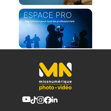
Caractéristiques du OWC Mercury Pro LTO-9
Thunderbolt SSD 16 To + Hedge Canister :
STOCKAGE
Types de bandes pris en charge : LTO-9, LTO-8
Capacité native par bande : 18 To
Taux de compression : 2.5:1
SSD inclus : 1x 16 To OWC Aura Ultra IV PCIe 4.0 NVMe
Baie d'extension : 1x 2.5/3.5 po SAS/SATA
Support WORM : Oui
PERFORMANCES
Vitesse de transfert (native) : 300 Mo/s
Vitesse de transfert (compressée) : 750 Mo/s
CONNECTIVITÉ
Ports Thunderbolt : 2x USB-C (Thunderbolt 3)
Port SAS : 1x Mini-SAS HD 12 Gb/s (SFF-8644)
Port Vidéo : 1x DisplayPort 1.4