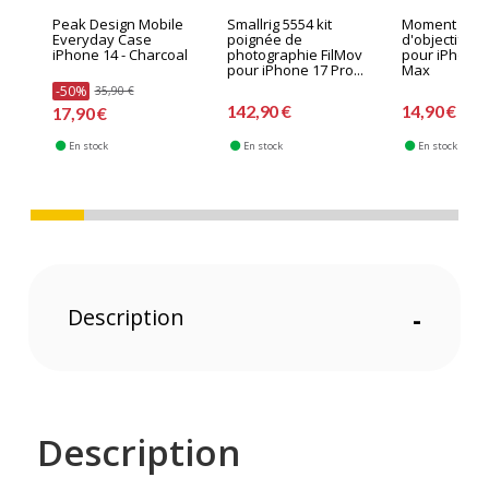
Peak Design Mobile
Smallrig 5554 kit
Moment mon
Everyday Case
poignée de
d'objectif T-S
iPhone 14 - Charcoal
photographie FilMov
pour iPhone 
pour iPhone 17 Pro...
Max
-50%
35,90 €
142,90 €
14,90 €
17,90 €
En stock
En stock
En stock
Description
-
Description