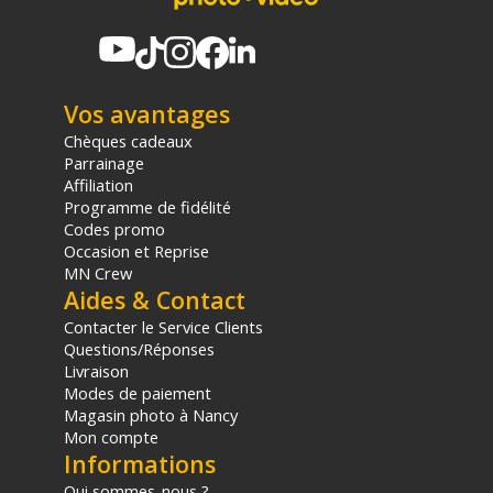
Offre valable jusqu'au 09-08-2026 inclus.
Code EAN Peak Design Mobile Everyday Case iPhone 15 -
Charcoal - Coque smartphone :
818373023980
Vos avantages
Chèques cadeaux
(1) Nombre de points Fidélité estimés, hors remises au panier, basé
Parrainage
sur le prix TTC en €, les points seront effectivement calculés dans le
Affiliation
panier.
Programme de fidélité
Codes promo
Occasion et Reprise
MN Crew
Aides & Contact
Contacter le Service Clients
Questions/Réponses
Livraison
Modes de paiement
Magasin photo à Nancy
Mon compte
Informations
Qui sommes-nous ?