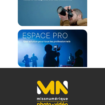
iPhone 15 - Charcoal :
Les produits Peak Design bénéficient d'une garantie à vie.
Pour toute demande ou utilisation, rendez-vous sur le site
internet de la marque.
Compatibilité : iPhone 15
Dimension tranche profil : 2.4mm
Dimension pare-chocs coté et supérieur : 3,4mm
Dimension pare-chocs inférieur : 5.6mm
Poids : 40g
Couleur : Charbon
Matériaux coque extérieure : Toile nylon 100% recyclée et
résistante aux intempéries
Matériaux : Corps en polycarbonate ultraléger
Matériaux pare-chocs et boutons : TPU moulé
Matériaux aimant : Néodyme
Matériaux bague de verrouillage : Céramique haute
résistance
CONTENU DU CARTON
Peak Design Mobile Everyday Case iPhone 15 - Charcoal