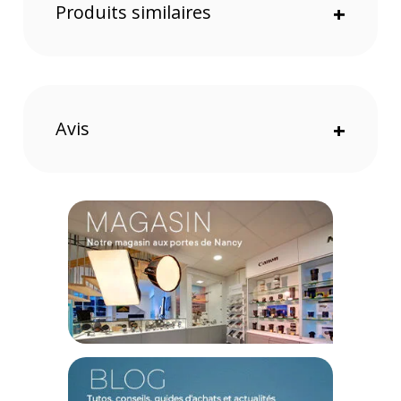
Produits similaires
+
Avis
+
Esthétique et protection
La coque est recouverte d'une toile esthétique en nylon
100% recyclée résistante aux intempéries. Profil fin de
2,4mm et un pare-chocs en caoutchouc. Protection contre les
chutes de 2m. Bordure de protection autour de l'écran et des
objectifs de l'appareil photo. Corps en polycarbonate
ultraléger et boutons en aluminium haut de gamme.
Verrou SlimLink
La technologie SlimLink est un verrou magnétique et
mécanique intégré au dos de la coque. Cela permet ainsi de
se connecter et se fixer instantanément à tous les supports,
chargeurs et accessoires Peak Design Mobile.
Caractéristiques du Peak Design Mobile Everyday Case