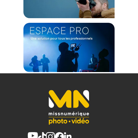
Caractéristiques du panneau LED RGBWW Pilotcine
Atomcube RX7 :
ÉCLAIRAGE
Consommation max. : 18W
Température de couleur : 2500 à 8500K
IRC : 95
TLCI : 99
Photométrie : 2100 lux à 0,5m
Puissance : 0 à 100%
PRATIQUE
Système de refroidissement : Passif
Écran : OLED
Protocole sans fil : Bluetooth
ALIMENTATION
Type : Batterie intégrée
Capacité : 4000 mAh
Tension de fonctionnement : 7,4 VDC
Autonomie : 2,5h
Entrée d'alimentation : USB-C
Sortie d'alimentation : USB-A