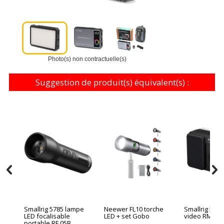
Photo(s) non contractuelle(s)
Suggestion de produit(s) équivalent(s) :
Smallrig 5785 lampe
Neewer FL10 torche
Smallrig 5359
LED focalisable
LED + set Gobo
video RM 40
portable RF 05B