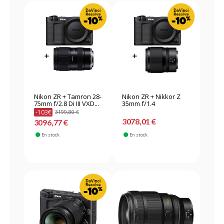
Nikon ZR + Tamron 28-
Nikon ZR + Nikkor Z
75mm f/2.8 Di III VXD...
35mm f/1.4
-103€
3199,80 €
3078,01 €
3096,77 €
En stock
En stock