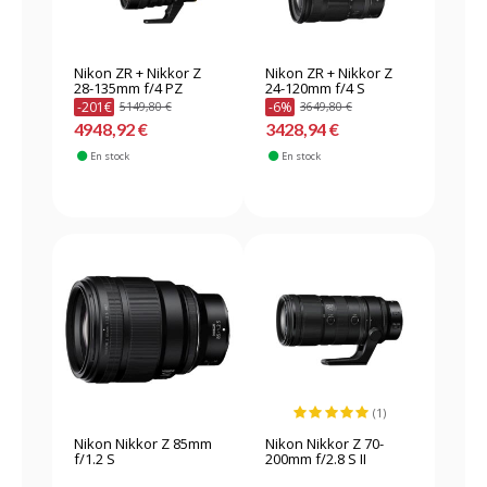
Nikon ZR + Nikkor Z
Nikon ZR + Nikkor Z
28-135mm f/4 PZ
24-120mm f/4 S
-201€
-6%
5149,80 €
3649,80 €
4948,92 €
3428,94 €
En stock
En stock
(1)
Nikon Nikkor Z 85mm
Nikon Nikkor Z 70-
f/1.2 S
200mm f/2.8 S II