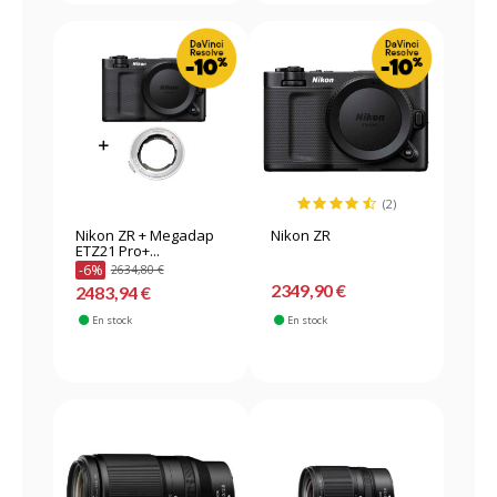
(2)
Nikon ZR + Megadap
Nikon ZR
ETZ21 Pro+...
-6%
2634,80 €
2349,90 €
2483,94 €
En stock
En stock