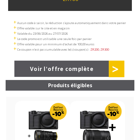
+
Aucun code à saisir, la réduction s'ajoute automatiquement dans votre panier
+
Offre valable sur le site et en magasin
+
Valable du 23/06/2026 au 27/07/2026
+
Le code promo est utilisable une seule fois par panier
+
Offre valable pour un minimum d'achat de 100,00 euros
+
Ce coupon n'est pas cumulable avec le(s) coupon(s) :
ZR200
,
ZR300
>
Voir l'offre complète
Produits éligibles