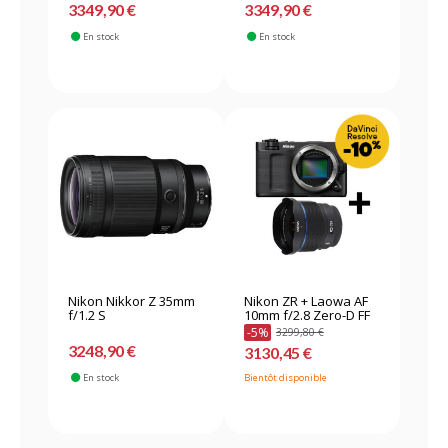
3349,90 €
3349,90 €
En stock
En stock
Nikon Nikkor Z 35mm
Nikon ZR + Laowa AF
f/1.2 S
10mm f/2.8 Zero-D FF
-5%
3299,80 €
3248,90 €
3130,45 €
En stock
Bientôt disponible