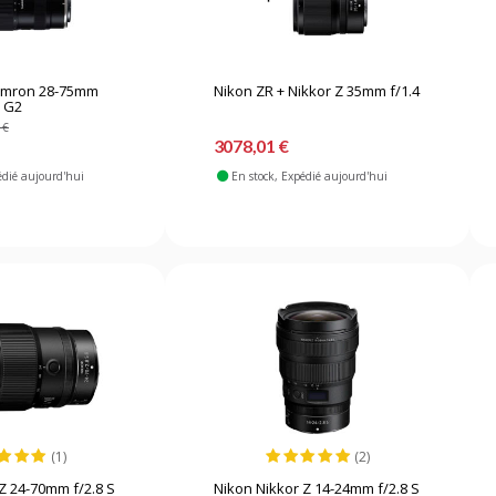
Tamron 28-75mm
Nikon ZR + Nikkor Z 35mm f/1.4
D G2
 €
3078,01 €
édié aujourd'hui
En stock
, Expédié aujourd'hui
(1)
(2)
Z 24-70mm f/2.8 S
Nikon Nikkor Z 14-24mm f/2.8 S