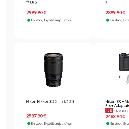
f/1.8 S
II
2999,90 €
2899,90 €
En stock
, Expédié aujourd'hui
En stock
, Exp
Nikon Nikkor Z 50mm f/1.2 S
Nikon ZR + 
Pro+ Adaptate
-6%
2634,80 €
2587,90 €
2483,94 €
En stock
, Expédié aujourd'hui
En stock
, Exp