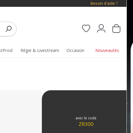
Besoin d'aide ?
stProd
Régie & Livestream
Occasion
Nouveautés
avec le code
ZR300