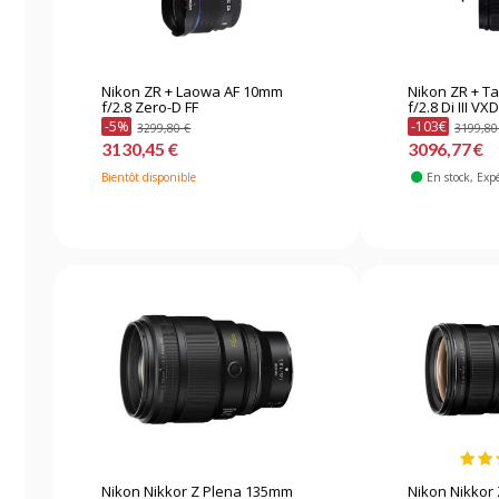
Nikon ZR + Laowa AF 10mm
Nikon ZR + 
f/2.8 Zero-D FF
f/2.8 Di III VX
-5%
-103€
3299,80 €
3199,80
3130,45 €
3096,77 €
Bientôt disponible
En stock
, Exp
Nikon Nikkor Z Plena 135mm
Nikon Nikkor 