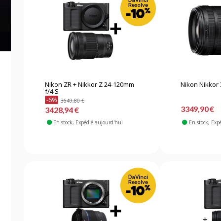
Nikon ZR + Nikkor Z 24-120mm
Nikon Nikkor 
f/4 S
-6%
3649,80 €
3349,90 €
3428,94 €
En stock
, Expédié aujourd'hui
En stock
, Exp