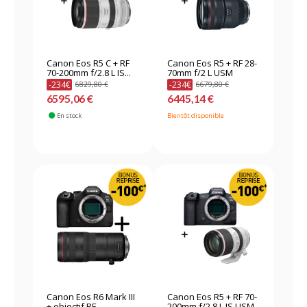
Canon Eos R5 C + RF
Canon Eos R5 + RF 28-
70-200mm f/2.8 L IS...
70mm f/2 L USM
-234€
-234€
6829,80 €
6679,80 €
6595,06 €
6445,14 €
En stock
Bientôt disponible
Canon Eos R6 Mark III
Canon Eos R5 + RF 70-
+ objectif RF...
200mm f/2,8 L IS USM