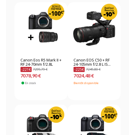
Canon Eos R5 Mark II +
Canon EOS C50 + RF
RF 24-70mm f/2.8L
24-105mm f/2.8 L IS...
-221€
-225€
7299,79 €
7249,80 €
7078,90 €
7024,48 €
En stock
Bientôt disponible