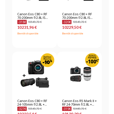
Canon Eos C80 + RF
Canon Eos C80 + RF
70-200mm f/2.8L IS...
70-200mm f/2.8L IS...
-318€
-320€
10549,70 €
10549,70 €
10231,96 €
10229,50 €
Bientôt disponible
Bientôt disponible
Canon Eos C80 + RF
Canon Eos R5 Mark II +
24-105mm f/2.8L +...
RF 24-70mm f/2.8L +...
-327€
-319€
10549,70 €
10449,70 €
10222,54 €
10130,39 €