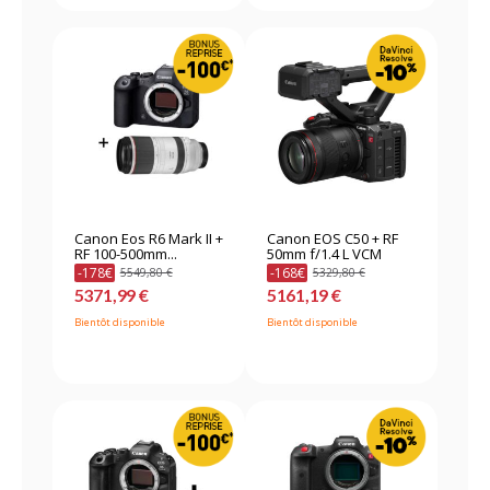
Canon Eos R6 Mark II +
Canon EOS C50 + RF
RF 100-500mm...
50mm f/1.4 L VCM
-178€
-168€
5549,80 €
5329,80 €
5371,99 €
5161,19 €
Bientôt disponible
Bientôt disponible