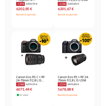
-197€
-228€
6399,79 €
6429,80 €
6202,85 €
6201,67 €
Bientôt disponible
Bientôt disponible
Canon Eos R5 C + RF
Canon Eos R5 + RF 24-
24-70mm f/2,8 L IS...
70mm f/2,8 L IS USM
-208€
-201€
6279,79 €
5879,80 €
6071,44 €
5678,88 €
En stock
Bientôt disponible