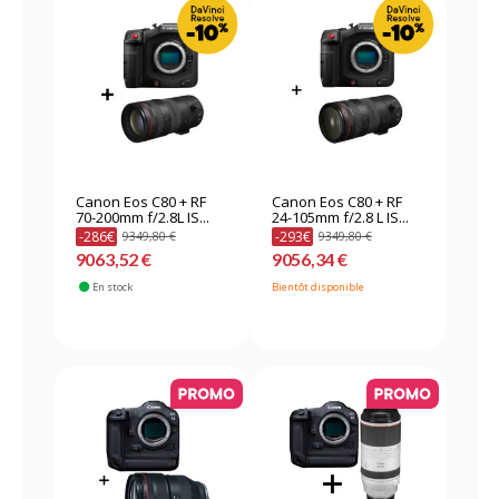
Canon Eos C80 + RF
Canon Eos C80 + RF
70-200mm f/2.8L IS...
24-105mm f/2.8 L IS...
-286€
-293€
9349,80 €
9349,80 €
9063,52 €
9056,34 €
En stock
Bientôt disponible