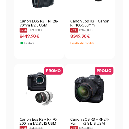
Canon EOS R3 + RF 28-
Canon Eos R3 + Canon
70mm f/2 L USM
RF 100-500mm...
-7%
-7%
9099,80 €
8949,80 €
8449,90 €
8349,90 €
En stock
Bientôt disponible
Canon Eos R3 + RF 70-
Canon EOS R3 + RF 24-
200mm f/2,8 L IS USM
70mm f/2,8 L IS USM
-7%
-7%
8849,81 €
8299,80 €