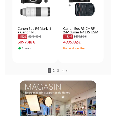
Canon Eos R6 Mark III
Canon Eos R5 C + RF
+ Canon RF...
24-105mm f/4 L IS USM
-152€
-184€
5249,80 €
5179,80 €
5097,48 €
4995,82 €
En stock
Bientôt disponible
1
2
3
4
»