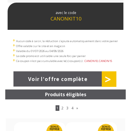
avec le code
CANONKIT10
+
Aucun code à saisir, la réduction s'ajoute automatiquement dans votre panier
+
Offre valable sur le site et en magasin
+
Valable du 01/07/2026 au 04/08/2026
+
Le code promo est utilisable une seule fois par panier
+
Ce coupon n'est pas cumulable avec le(s) coupon(s) :
CANON10
,
CANON15
>
Voir l'offre complète
Produits éligibles
1
2
3
4
»