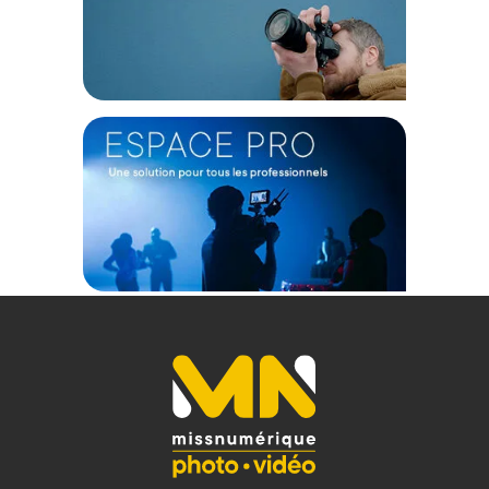
F2.8 monture NIKON F :
Conctruction optique : 15 éléments en 10 groupes
Mise au point : Automatique
Diaphragme : 7 lamelles
Poids : 474g
Garantie : 2 ans