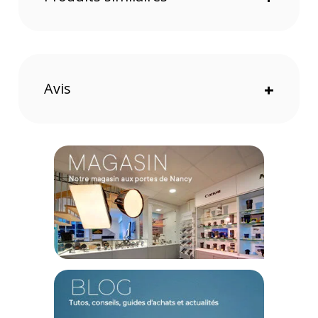
Système de mise au point automatique silencieux, rapide
Avis
+
et précis.
Parmi les points forts, le poids contenu et le déplacement du
bloc optique de mise au point autorisent un autofocus
silencieux apprécié et d’une grande précision.
Un poids contenu pour une grande portabilité
La compacité du Samyang AF 14mm F2.8 F et son poids de
474g (
sans bouchons ni paresoleil
) en font le meilleur
compagnon pour immortaliser vos paysages ou autres prises
de vue.
Conception haut-de-gamme
La présence d'un joint d'étanchéité vous assure une
utilisation en toute condition climatique et vous réaliserez
des effets Starburst réussis grâce aux 7 lamelles du
diaphragme.
Caractéristiques de l'objectif photo SAMYANG AF 14mm