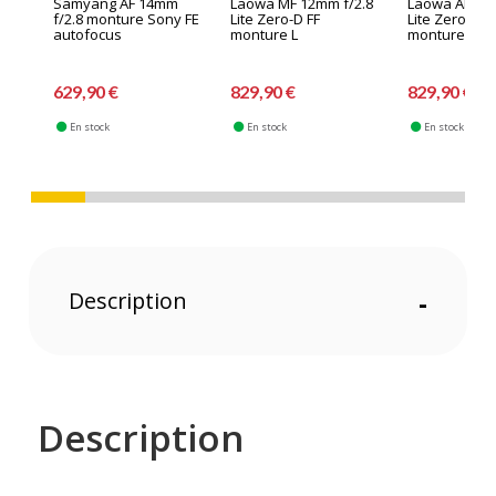
Samyang AF 14mm
Laowa MF 12mm f/2.8
Laowa AF 12m
f/2.8 monture Sony FE
Lite Zero-D FF
Lite Zero-D F
autofocus
monture L
monture Nik
629,90 €
829,90 €
829,90 €
En stock
En stock
En stock
Description
-
Description