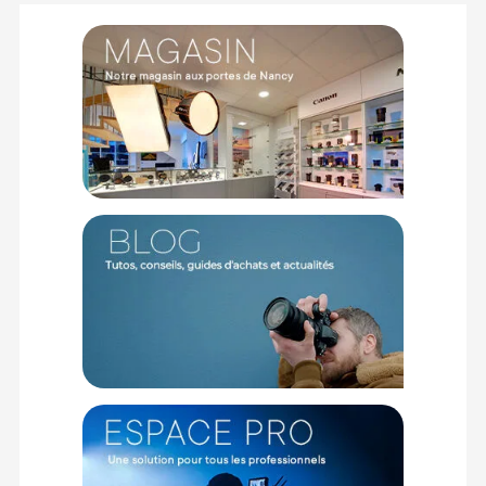
1 X SanDisk Carte UHS-I 4K SDXC " Outdoors " 256 Go
1 X SanDisk Adaptateur
Offre valable jusqu'au 07-08-2026 inclus.
Code EAN SanDisk Carte MicroSDXC UHS-I 4K " Outdoors " +
adaptateur 256 Go - Micro SD/SDHC/SDXC - Achat et Prix :
619659207618
Garantie 2 ans
(1) Offre valable jusqu'au 31 Décembre 2030 à partir de 49 euros
d'achat, sur la base d'une expédition Chronopost 24H vers un point
relais situé en France continentale uniquement, valable uniquement
sur les produits de moins de 1m et moins de 20Kg.
(2) Nombre de points Fidélité estimés, hors remises au panier, basé
sur le prix TTC en €, les points seront effectivement calculés dans le
panier.