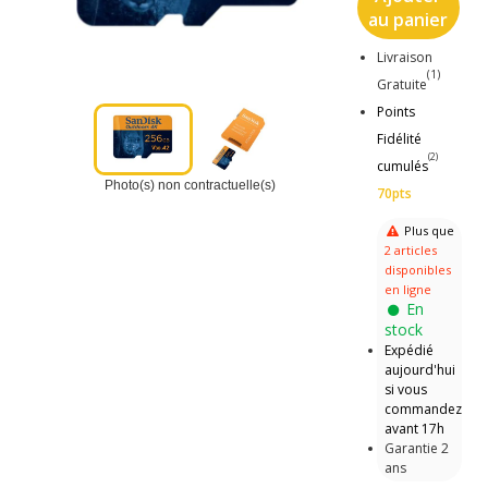
au panier
Livraison
(1)
Gratuite
Points
Fidélité
(2)
cumulés
Photo(s) non contractuelle(s)
70pts
Plus que
2 articles
disponibles
en ligne
En
stock
Expédié
aujourd'hui
si vous
commandez
avant 17h
Garantie 2
ans