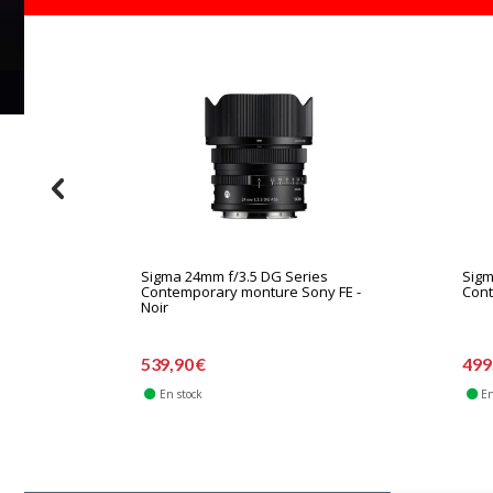
Sigma 24mm f/3.5 DG Series
Sigm
Contemporary monture Sony FE -
Con
Noir
539,90 €
499
En stock
En