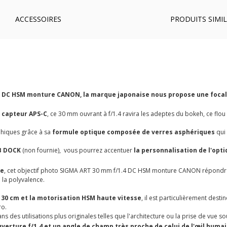
ACCESSOIRES
PRODUITS SIMIL
.4 DC HSM monture CANON, la marque japonaise nous propose une focal
 capteur APS-C
, ce 30 mm ouvrant à f/1.4 ravira les adeptes du bokeh, ce flo
aphiques grâce à sa
formule optique composée de verres asphériques
qui 
SB DOCK
(non fournie), vous pourrez accentuer
la personnalisation de l'opt
ue
, cet objectif photo SIGMA ART 30 mm f/1.4 DC HSM monture CANON répondra au
à la polyvalence.
 30 cm et la motorisation HSM haute vitesse
, il est particulièrement destin
ro.
ns des utilisations plus originales telles que l'architecture ou la prise de vue s
erture f/1.4 et un angle de champ très proche de celui de l'œil huma