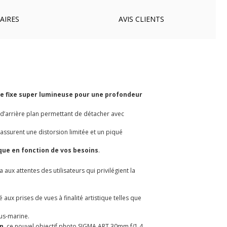
AIRES
AVIS
CLIENTS
e fixe super lumineuse pour une profondeur
u d’arrière plan permettant de détacher avec
assurent une distorsion limitée et un piqué
ique en fonction de vos besoins
.
x attentes des utilisateurs qui privilégient la
é aux prises de vues à finalité artistique telles que
ous-marine.
in
, ce nouvel objectif photo SIGMA ART 30mm f/1.4