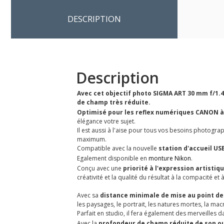
DESCRIPTION
Description
Avec cet objectif photo SIGMA ART 30 mm f/1
de champ très réduite.
Optimisé pour les reflex numériques CANON à
élégance votre sujet.
Il est aussi à l'aise pour tous vos besoins photogr
maximum.
Compatible avec la nouvelle
station d'accueil U
Egalement disponible en
monture Nikon
.
Conçu avec une
priorité à l'expression artistiq
créativité et la qualité du résultat à la compacité et 
Avec sa
distance minimale de mise au point de
les paysages, le portrait, les natures mortes, la mac
Parfait en studio, il fera également des merveilles da
Avec la
profondeur de champ réduite de son ouv