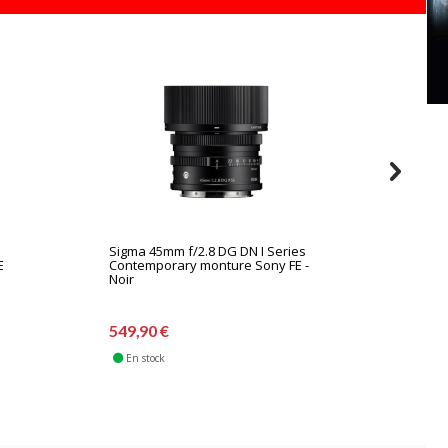
Sigma 45mm f/2.8 DG DN I Series
Sigma 4
E
Contemporary monture Sony FE -
Contemp
Noir
549,90 €
549,90
En stock
En sto