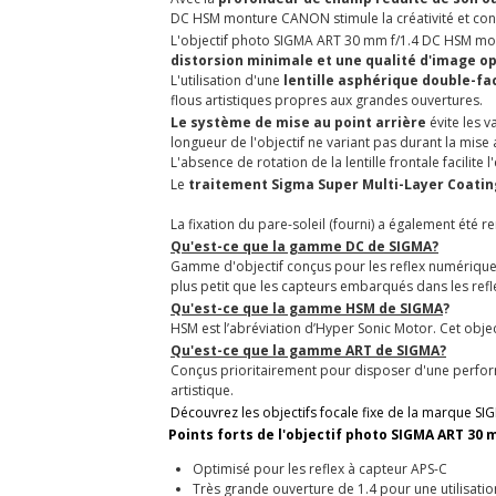
DC HSM monture CANON stimule la créativité et convi
L'objectif photo SIGMA ART 30 mm f/1.4 DC HSM mon
distorsion minimale et une qualité d'image o
L'utilisation d'une
lentille asphérique double-fa
flous artistiques propres aux grandes ouvertures.
Le système de mise au point arrière
évite les v
longueur de l'objectif ne variant pas durant la mise 
L'absence de rotation de la lentille frontale facilite l
Le
traitement Sigma Super Multi-Layer Coating 
La fixation du pare-soleil (fourni) a également été r
Qu'est-ce que la gamme DC de SIGMA?
Gamme d'objectif conçus pour les reflex numériques 
plus petit que les capteurs embarqués dans les ref
Qu'est-ce que la gamme HSM de SIGMA
?
HSM est l’abréviation d’Hyper Sonic Motor. Cet obje
Qu'est-ce que la gamme ART de SIGMA?
Conçus prioritairement pour disposer d'une performa
artistique.
Découvrez les objectifs focale fixe de la marque SI
Points forts de l'objectif photo SIGMA ART 3
Optimisé pour les reflex à capteur APS-C
Très grande ouverture de 1.4 pour une utilisatio