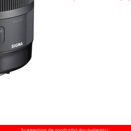
Suggestion de produit(s) équivalent(s) :