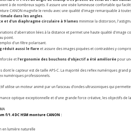
ent à de nombreux sujets. Il assure une visée lumineuse confortable qui facilit
ture CANON magnifie le rendu avec une qualité d'image remarquable à toutes 
ptimale dans les angles
.
ce
et d'un diaphragme circulaire à 9 lames
minimise la distorsion, l'astigm
ariations d'aberration liées à la distance et permet une haute qualité d'image con
au point.
'emploi d'un filtre polarisant.
réduit aussi le flare
et assure des images piquées et contrastées y compris
enforcée et
l'ergonomie des bouchons d'objectif a été améliorée
pour une 
dont le capteur est de taille APS-C. La majorité des reflex numériques grand p
lex numériques professionnels.
ctif utilise un moteur animé par un faisceau d’ondes ultrasoniques qui permetten
nce optique exceptionnelle et d'une grande force créative, les objectifs de la
GMA
0 mm f/1.4 DC HSM monture CANON :
n en lumière naturelle