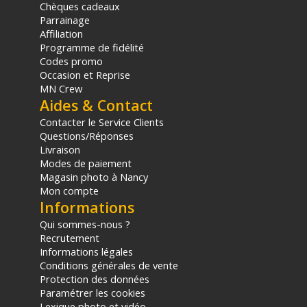
Chèques cadeaux
Lames de diaphragme : x18
Parrainage
Diamètre de la bague de mise au point : 77,6 mm
Affiliation
Programme de fidélité
PHYSIQUE
Codes promo
Dimensions (DxL) : 79 x 93,1 mm
Occasion et Reprise
Poids : 587 grammes
MN Crew
Coloris : Noir
Aides & Contact
Contacter le Service Clients
Kit :
Questions/Réponses
Livraison
CONTENU DU CARTON
Modes de paiement
1x Objectif Sirui Night Walker 16mm T1.2 S35 Micro 4/3
Magasin photo à Nancy
1x Objectif Sirui Night Walker 75mm T1.2 S35 Micro 4/3
Mon compte
1x Sac de stockage
Informations
1x Carte de garantie
1x Carte de service
Qui sommes-nous ?
Recrutement
Offre valable jusqu'au 08-08-2026 inclus.
Informations légales
Conditions générales de vente
Code EAN Sirui Night Walker kit 16 et 75 mm T1.2 S35 Micro
Protection des données
4/3 Noir - Objectif vidéo - Achat & prix :
6952060059976
Paramétrer les cookies
Garantie 3 ans
Lexique photo et vidéo