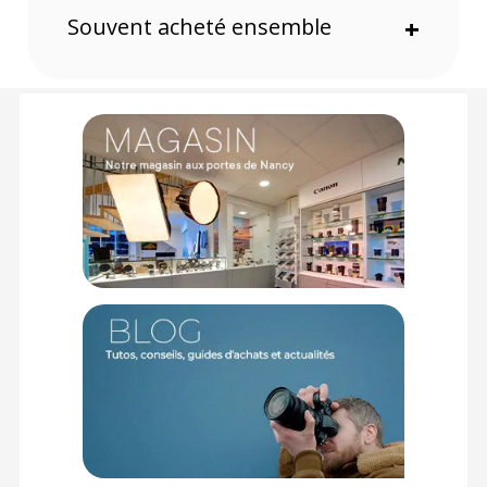
mise au point minimale est de 0,3 mètre pour le 16 mm et de
Souvent acheté ensemble
+
0,7 mètre pour le 75 mm. De plus, vous profitez d'un bokeh
agréable qui isole le sujet et le met en valeur.
Ergonomie
Les deux objectifs ne pèsent que 587 grammes et ont une
longueur de moins de 8 cm. Cela en fait des optiques légères
adaptées au run-and-gun et à un usage quotidien. Le corps
en alliage d'aluminium est robuste et durable.
Caractéristiques du kit d'objectifs vidéo Sirui Night
Walker 16 et 75 mm T1.2 S35 Micro 4/3 Noir :
Sirui 16mm T1.2 :
TECHNIQUE
Monture : Micro 4/3
Focale : 16 mm
Ouverture : T1.2 – T16
Distance de mise au point min. : 0,3 mètre
Taille de filtre : M67x0,75