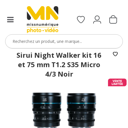
filtres
avec
le
code
ObjectifFiltre5
VOIR L'OFFRE
Sirui Night Walker kit 16
et 75 mm T1.2 S35 Micro
4/3 Noir