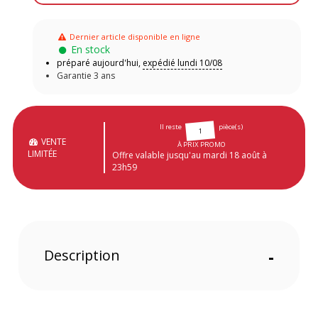
Dernier article disponible en ligne
En stock
préparé aujourd'hui,
expédié lundi 10/08
Garantie 3 ans
Il reste
pièce(s)
1
VENTE
À PRIX PROMO
LIMITÉE
Offre valable jusqu'au mardi 18 août à
23h59
Description
-