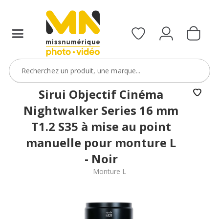
filtres
avec
le
code
ObjectifFiltre5
VOIR L'OFFRE
Sirui Objectif Cinéma
Nightwalker Series 16 mm
T1.2 S35 à mise au point
manuelle pour monture L
- Noir
Monture L