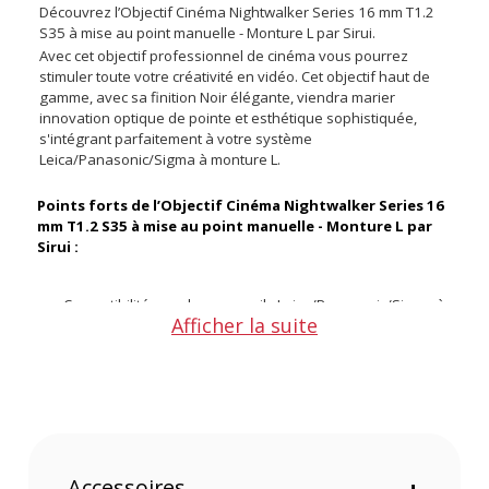
Découvrez l’Objectif Cinéma Nightwalker Series 16 mm T1.2
S35 à mise au point manuelle - Monture L par Sirui.
Avec cet objectif professionnel de cinéma vous pourrez
stimuler toute votre créativité en vidéo. Cet objectif haut de
gamme, avec sa finition Noir élégante, viendra marier
innovation optique de pointe et esthétique sophistiquée,
s'intégrant parfaitement à votre système
Leica/Panasonic/Sigma à monture L.
Points forts de l’Objectif Cinéma Nightwalker Series 16
mm T1.2 S35 à mise au point manuelle - Monture L par
Sirui :
Compatibilité avec les appareils Leica/Panasonic/Sigma à
Afficher la suite
monture L
Focale grand angle de 16 mm pour des compositions
dynamiques et immersives
Ouverture ultra rapide T1.2 pour des prises de vue en
faible luminosité et un contrôle précis de la profondeur de
champ
Distance de mise au point rapprochée de 30 cm pour
explorer les détails avec précision
Accessoires