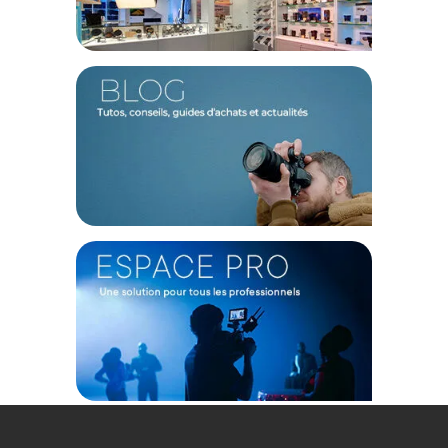
capturant avec précision les détails dans des conditions de
faible luminosité. Que vous immortalisiez la tranquillité d'un
paysage nocturne ou l'effervescence d'une scène urbaine,
cet objectif vous assurera une haute qualité avec des détails
précis même en pleine nuit.
Caractéristiques de l’Objectif Cinéma Nightwalker
Series 16 mm T1.2 S35 à mise au point manuelle -
Monture L par Sirui :