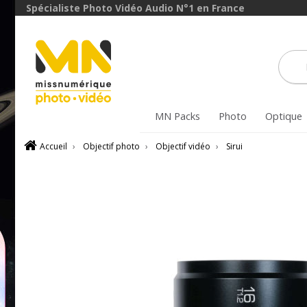
avec le code
Spécialiste Photo Vidéo Audio N°1 en France
ObjectifFiltre5
VOIR L'OFFRE
MN Packs
Photo
Optique
Accueil
›
Objectif photo
›
Objectif vidéo
›
Sirui