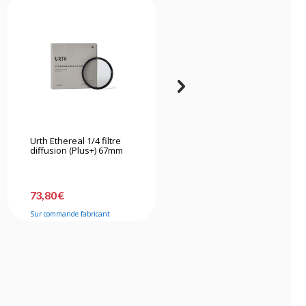
Urth Ethereal 1/4 filtre
K&f Concept Kit de
diffusion (Plus+) 67mm
nettoyage 15 en 1
73,80 €
31,90 €
Sur commande fabricant
Bientôt disponible