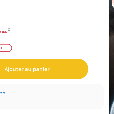
(2)
a 84x
Ajouter au panier
cant