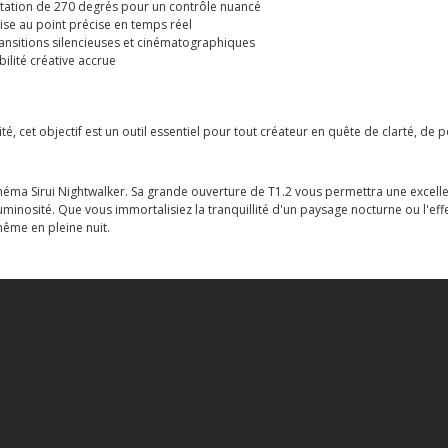
otation de 270 degrés pour un contrôle nuancé
se au point précise en temps réel
ransitions silencieuses et cinématographiques
bilité créative accrue
, cet objectif est un outil essentiel pour tout créateur en quête de clarté, de p
 cinéma Sirui Nightwalker. Sa grande ouverture de T1.2 vous permettra une exce
luminosité. Que vous immortalisiez la tranquillité d'un paysage nocturne ou l'ef
même en pleine nuit.