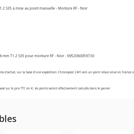
1.2 S35 à mise au point manuelle - Monture RF - Noir
16 mm T1.2 S35 pour monture RF - Noir :
6952060059730
ros d'achat, sur la base d'une expédition Chronopost 24H vers un point relais situé en Franc
asé sur le prix TTC en €, les points seront effectivement calculés dans le panier.
bles