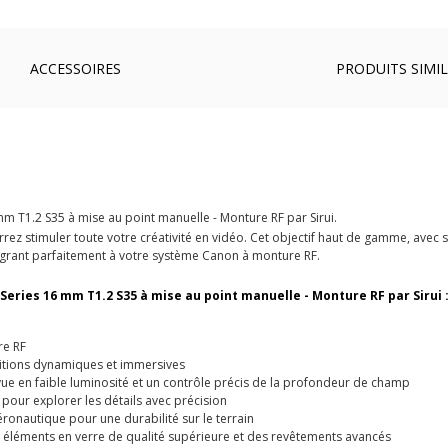
ACCESSOIRES
PRODUITS SIMIL
m T1.2 S35 à mise au point manuelle - Monture RF par Sirui.
ez stimuler toute votre créativité en vidéo. Cet objectif haut de gamme, avec s
tégrant parfaitement à votre système Canon à monture RF.
Series 16 mm T1.2 S35 à mise au point manuelle - Monture RF par Sirui 
re RF
tions dynamiques et immersives
vue en faible luminosité et un contrôle précis de la profondeur de champ
our explorer les détails avec précision
ronautique pour une durabilité sur le terrain
éléments en verre de qualité supérieure et des revêtements avancés