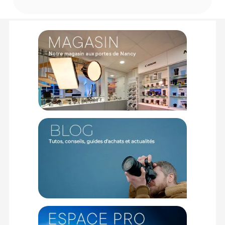
objectif est un outil essentiel pour tout créateur en quête de
clarté, de perspective et de contrôle.
Idéal pour les basses lumières
Explorez la nuit en toute assurance avec l'objectif cinéma
Sirui Nightwalker. Sa grande ouverture de T1.2 vous
permettra une excellente performance en basse lumière,
capturant avec précision les détails dans des conditions de
faible luminosité. Que vous immortalisiez la tranquillité d'un
paysage nocturne ou l'effervescence d'une scène urbaine,
cet objectif vous assurera une haute qualité avec des détails
précis même en pleine nuit.