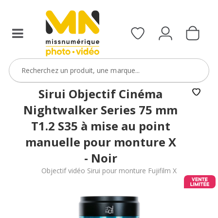
filtres
avec
le
code
ObjectifFiltre5
VOIR L'OFFRE
Sirui Objectif Cinéma
Nightwalker Series 75 mm
T1.2 S35 à mise au point
manuelle pour monture X
- Noir
Objectif vidéo Sirui pour monture Fujifilm X