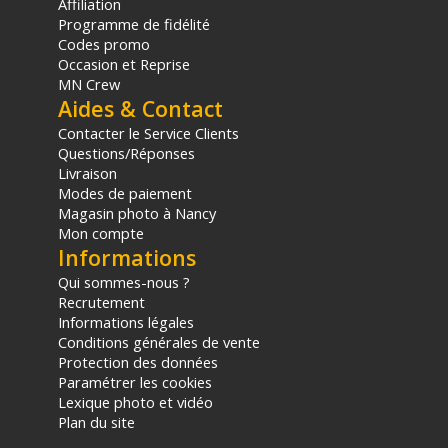
Structure de la lentille : 13 éléments en 4 groupes
Affiliation
Programme de fidélité
Lame d’ouverture : 18
Codes promo
Type de mise au point : Manuel avec rotation de 270 degrés
Occasion et Reprise
Type d'ouverture : Ajustement déclic et transparent
MN Crew
Filetage du filtre : 67 mm
Aides & Contact
Spécification du filtre M67*0.75
Angle de rotation de la bague de mise au point : Mise au
Contacter le Service Clients
point à 270°
Questions/Réponses
Livraison
PHYSIQUE
Modes de paiement
Couleur : Noir
Magasin photo à Nancy
Matériau : Aluminium de qualité aéronautique
Mon compte
Informations
Diamètre maximal : 79 mm
Longueur : 93,8 mm
Qui sommes-nous ?
Poids : 590 g
Recrutement
Informations légales
Conditions générales de vente
CONTENU DU CARTON
Protection des données
1x Objectif Sirui Cinéma Nightwalker Series 75 mm T1.2 S35 à
Paramétrer les cookies
mise au point manuelle - Monture X - Noir
Lexique photo et vidéo
1x Boîte d’emballage
Plan du site
1x Pochette de transport