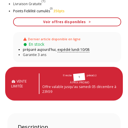
(1)
Livraison Gratuite
(3)
Points Fidélité cumulés
350pts
Voir offres disponibles
Dernier article disponible en ligne
En stock
préparé aujourd'hui,
expédié lundi 10/08
Garantie 3 ans
Il reste
pièce(s)
1
VENTE
À PRIX PROMO
LIMITÉE
Offre valable jusqu'au samedi 05 décembre à
23h59
Description
-