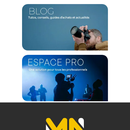
Une imagerie professionnelle
Dans des conditions de faible luminosité, cet objectif se
débrouille très bien et ne nécessite pas d'utilisation élevée
des ISO vous procurant ainsi des scènes de nuit pure. De
plus, profitez d'un pare-soleil en pétale afin de réduire le
vignettage et bloquer les lumières parasites. Grâce à la
fonction Eye AF, le regard du sujet est automatiquement
détecté même en mouvement.
Conception soignée
Cet objectif dispose d'un verre ED et d'un verre possédant un
indice de rétractation élevé pour diminuer au maximum la
taille de la lentille. Un port USB-C est intégré dans pour
effectuer les mises à jour du micrologiciel.
Caractéristiques de l'objectif Sniper 33mm F1.2 APSC à
mise au point automatique pour monture X - Noir de
Sirui:
TECHNIQUE
Monture : Fuji X