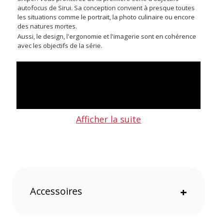
autofocus de Sirui. Sa conception convient à presque toutes
les situations comme le portrait, la photo culinaire ou encore
des natures mortes.
Aussi, le design, l'ergonomie et l'imagerie sont en cohérence
avec les objectifs de la série.
Afficher la suite
Points forts de l'objectif Sniper 33mm F1.2 APSC à mise
au point automatique pour monture X - Noir de Sirui :
Accessoires
+
Gamme Sirui Sniper