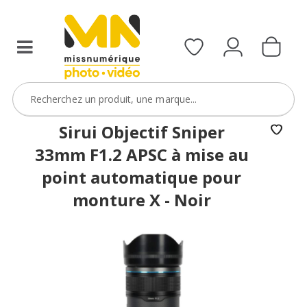
filtres
avec
le
code
ObjectifFiltre5
VOIR L'OFFRE
Sirui Objectif Sniper
33mm F1.2 APSC à mise au
point automatique pour
monture X - Noir