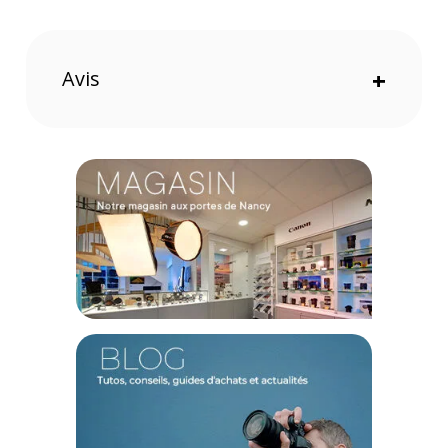
monopode ou seul. Il est doté d'une rotule ball qui permet
d'incliner l'équipement. Avec votre appareil photo,
positionnez vous en portrait. Le monopode peut quant à lui
être incliné à 36 degrés. La vis de serrage aide à maintenir la
Avis
+
position. Les jambes ont des trous qui réduisent le poids. Ce
sont des jambes pliables, une solution idéale pour utiliser le
support à la manière d'une poignée en vlog.
Conception
Ce monopode vous suit même en conditions difficiles. Il
résiste aux températures extrêmes de -40 à 100 degrés. La
fabrication en fibre de carbone permet d'optimiser les
performances tout en maintenant un poids léger. Bien qu'il
ne pèse que 1,17Kg, il supporte jusqu'à 10 Kg. La jambe est
équipée d'un pied en caoutchouc qui peut être rétracté pour
laisser apparaître une pointe.
NOTE
:
Maintenez l'appareil photo avec votre main lorsque vous
utilisez le mini trépied en position portrait.