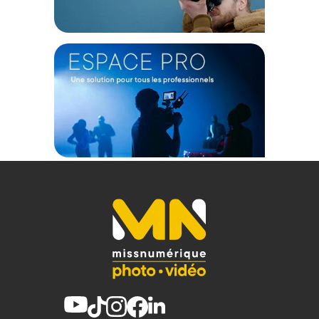
Caractéristiques du monopode carbone Sirui P-325FS :
CONFIGURATION
Nombre de sections : 5
Réglage de la hauteur : 57 à 140cm (avec base) ; 45,5 à 129,5
cm (sans base)
Charge utile : 10 Kg
PHYSIQUE
Matériau : Fibre de carbone
Température de fonctionnement : -40 à 100 degrés
Diamètre : 19 à 32mm
Poids : 1,17Kg
CONTENU DU CARTON :
1x Monopode Sirui P-325FS
1x Mini trépied
1x Sac de transport
Offre valable jusqu'au 07-08-2026 inclus.