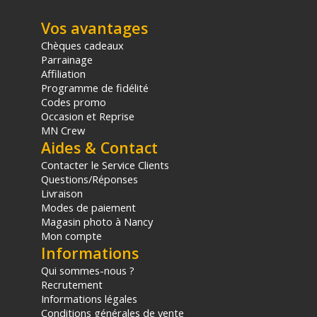
Code EAN Sirui P-325FS carbone - Monopode - Achat et prix :
6952060025568
Vos avantages
Garantie 6 ans
Chèques cadeaux
Parrainage
(1) Offre valable jusqu'au 31 Décembre 2030 à partir de 49 euros
Affiliation
d'achat, sur la base d'une expédition Chronopost 24H vers un point
relais situé en France continentale uniquement, valable uniquement
Programme de fidélité
sur les produits de moins de 1m et moins de 20Kg.
Codes promo
(2) Sous réserve d'éligibilité.
Occasion et Reprise
(3) Nombre de points Fidélité estimés, hors remises au panier, basé
MN Crew
sur le prix TTC en €, les points seront effectivement calculés dans le
Aides & Contact
panier.
Contacter le Service Clients
Questions/Réponses
Livraison
Modes de paiement
Magasin photo à Nancy
Mon compte
Informations
Qui sommes-nous ?
Recrutement
Informations légales
Conditions générales de vente