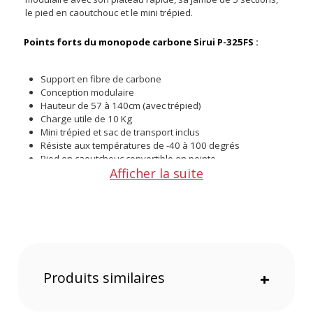
le pied en caoutchouc et le mini trépied.
Points forts du monopode carbone Sirui P-325FS :
Support en fibre de carbone
Conception modulaire
Hauteur de 57 à 140cm (avec trépied)
Charge utile de 10 Kg
Mini trépied et sac de transport inclus
Résiste aux températures de -40 à 100 degrés
Pied en caoutchouc convertible en pointe
Afficher la suite
Monopode
Ce support est doté d'une jambe de 5 sections pour une
hauteur réglable de 57 à 140cm (avec le trépied inclus). Le
plateau amovible de 6cm de diamètre a un niveau à bulle qui
aide à shooter droit. La vis du plateau a un côté 1/4 pouce et
un autre 3/8 pouce. Le bouton latéral facilite la conversion.
Produits similaires
+
Mini trépied
Le mini trépied en aluminium peut être utilisé avec le