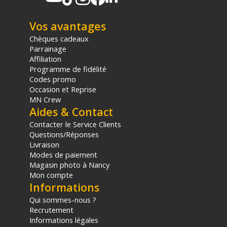
1x Câble USB 2.0 A-Micro B de 1m
1x Câble Network
Vos avantages
Offre valable jusqu'au 06-08-2026 inclus.
Chèques cadeaux
Parrainage
Code EAN Connecteur Skaarhoj ETH-SDI Link :
Affiliation
5714074001522
Programme de fidélité
Codes promo
(1) Offre valable jusqu'au 31 Décembre 2030 à partir de 49 euros
Occasion et Reprise
d'achat, sur la base d'une expédition Chronopost 24H vers un point
MN Crew
relais situé en France continentale uniquement, valable uniquement
Aides & Contact
sur les produits de moins de 1m et moins de 20Kg.
Contacter le Service Clients
(2) Nombre de points Fidélité estimés, hors remises au panier, basé
Questions/Réponses
sur le prix TTC en €, les points seront effectivement calculés dans le
Livraison
panier.
Modes de paiement
Magasin photo à Nancy
Mon compte
Informations
Qui sommes-nous ?
Recrutement
Informations légales