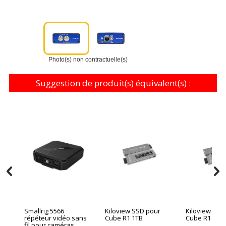
Photo(s) non contractuelle(s)
Suggestion de produit(s) équivalent(s) :
Smallrig 5566
Kiloview SSD pour
Kiloview SSD
répéteur vidéo sans
Cube R1 1TB
Cube R1 2TB
fil pour caméras