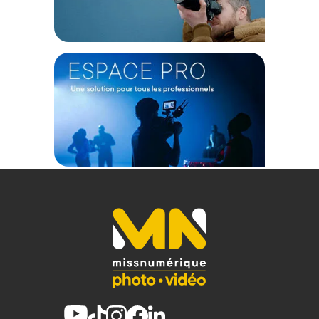
Configuration de firmwares alternatifs
Cette unité reçoit les données de Blackmagic Camera Control
par UDP pour les intégrer au signal SDI. Si elle fonctionne sur
le firmware ETH2SDI, d'autres firmwares sont compatibles. Le
micrologiciel ATEM2SDI prend en charge les données de
couleur par SDI lorsque vous vous connectez en réseau à un
mélangeur ATEM et que vous ne pouvez pas vous connecter
par SDI. L'ETH-SDI se connecte en réseau au mélangeur,
extrait les données intégrées sur SDI du mélangeur et les
intègre en local. Cette configuration nécessite une connexion
à faible latence.
Caractéristiques du connecteur Skaarhoj ETH-SDI Link :
PHYSIQUE
Dimensions : 80 x 422 x 31mm
Poids : 0,256Kg
CONTENU DU CARTON :
1x ETH-SDI Link
1x Support d'alimentation 12V avec câble de 1,5m