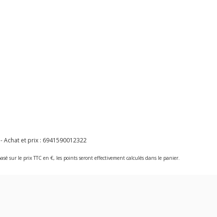
 Achat et prix :
6941590012322
asé sur le prix TTC en €, les points seront effectivement calculés dans le panier.