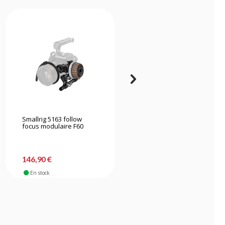
Smallrig 5163 follow
Tilta anneau adaptateur
focus modulaire F60
Seamless Focus Gear
Ring 56mm à 58mm de
diamètre
146,90 €
2,90 €
En stock
Sur commande fabricant