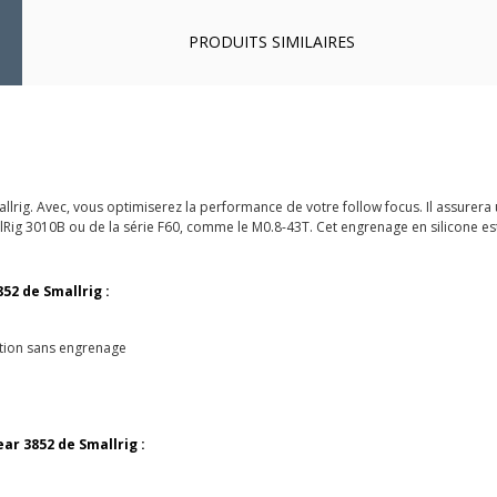
PRODUITS SIMILAIRES
rig. Avec, vous optimiserez la performance de votre follow focus. Il assurera un
Rig 3010B ou de la série F60, comme le M0.8-43T. Cet engrenage en silicone es
52 de Smallrig :
iction sans engrenage
ar 3852 de Smallrig :