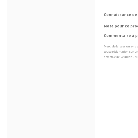
Connaissance de 
Note pour ce pro
Commentaire à pr
Merci de laisser un avis
toute réclamation sur un
défectueux, veuillez util