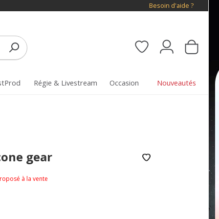
Besoin d'aide ?
stProd
Régie & Livestream
Occasion
Nouveautés
cone gear
proposé à la vente