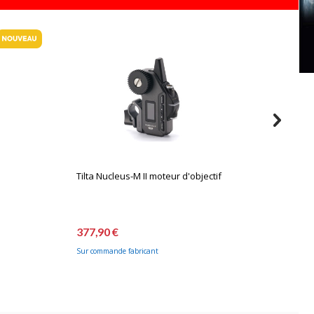
Tilta Nucleus-M II moteur d'objectif
Tilta N
automat
377,90 €
373,90
Sur commande fabricant
Sur comm