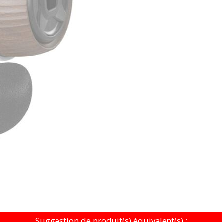
Suggestion de produit(s) équivalent(s) :