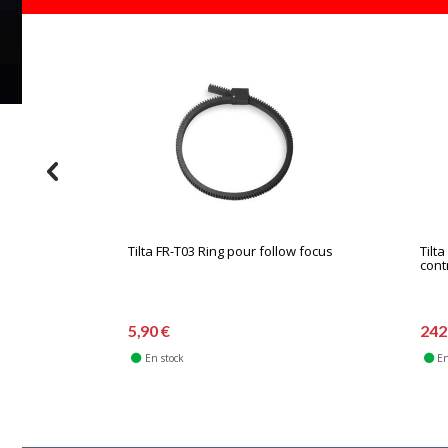
Tilta FR-T03 Ring pour follow focus
Tilt
cont
5,90 €
242
En stock
En