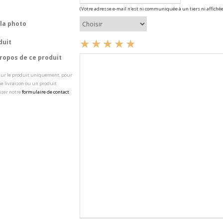
(Votre adresse e-mail n'est ni communiquée à un tiers ni affichée
la photo
duit
opos de ce produit
 sur le produit uniquement, pour
e livraison ou un produit
iser notre
formulaire de contact
.